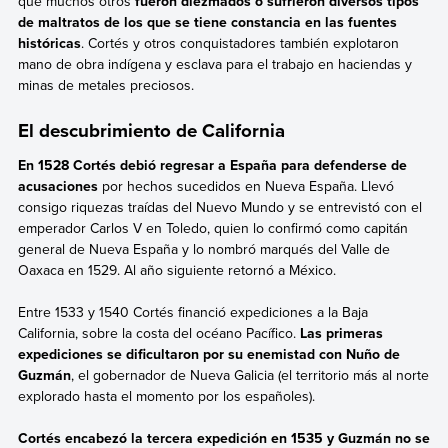
que muchos otros
fueron diezmados o sufrieron diversos tipos
de maltratos de los que se tiene constancia en las fuentes
históricas
. Cortés y otros conquistadores también explotaron
mano de obra indígena y esclava para el trabajo en haciendas y
minas de metales preciosos.
El descubrimiento de California
En 1528 Cortés debió regresar a España para defenderse de
acusaciones
por hechos sucedidos en Nueva España. Llevó
consigo riquezas traídas del Nuevo Mundo y se entrevistó con el
emperador Carlos V en Toledo, quien lo confirmó como capitán
general de Nueva España y lo nombró marqués del Valle de
Oaxaca en 1529. Al año siguiente retornó a México.
Entre 1533 y 1540 Cortés financió expediciones a la Baja
California, sobre la costa del océano Pacífico.
Las primeras
expediciones se dificultaron por su enemistad con Nuño de
Guzmán
, el gobernador de Nueva Galicia (el territorio más al norte
explorado hasta el momento por los españoles).
Cortés encabezó la tercera expedición en 1535 y Guzmán no se