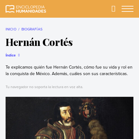
Skip
to
Primary
Menu
Enciclopedia
La enciclopedia de
content
Humanidades
humanidades más
completa y más
INICIO
BIOGRAFÍAS
confiable
Hernán Cortés
Índice
Te explicamos quién fue Hernán Cortés, cómo fue su vida y rol en
la conquista de México. Además, cuáles son sus características.
Tu navegador no soporta la lectura en voz alta.