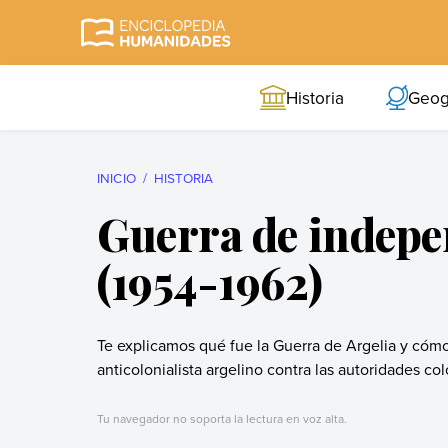
Skip
to
Enciclopedia
La enciclopedia de
content
Humanidades
humanidades más
Historia
Geog
completa y más
confiable
INICIO
HISTORIA
Guerra de indepe
(1954-1962)
Te explicamos qué fue la Guerra de Argelia y cómo
anticolonialista argelino contra las autoridades col
Tu navegador no soporta la lectura en voz alta.