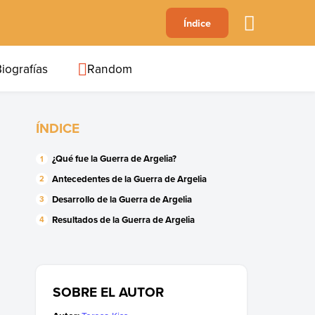
A
Índice
B
C
D
E
F
G
H
I
J
iografías
Random
ÍNDICE
¿Qué fue la Guerra de Argelia?
Antecedentes de la Guerra de Argelia
Desarrollo de la Guerra de Argelia
Resultados de la Guerra de Argelia
SOBRE EL AUTOR