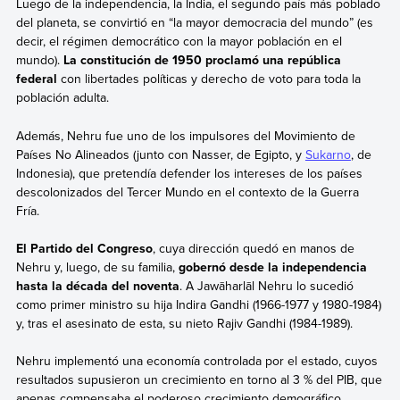
Luego de la independencia, la India, el segundo país más poblado
del planeta, se convirtió en “la mayor democracia del mundo” (es
decir, el régimen democrático con la mayor población en el
mundo).
La constitución de 1950 proclamó una república
federal
con libertades políticas y derecho de voto para toda la
población adulta.
Además, Nehru fue uno de los impulsores del Movimiento de
Países No Alineados (junto con Nasser, de Egipto, y
Sukarno
, de
Indonesia), que pretendía defender los intereses de los países
descolonizados del Tercer Mundo en el contexto de la Guerra
Fría.
El Partido del Congreso
, cuya dirección quedó en manos de
Nehru y, luego, de su familia,
gobernó desde la independencia
hasta la década del noventa
. A Jawāharlāl Nehru lo sucedió
como primer ministro su hija Indira Gandhi (1966-1977 y 1980-1984)
y, tras el asesinato de esta, su nieto Rajiv Gandhi (1984-1989).
Nehru implementó una economía controlada por el estado, cuyos
resultados supusieron un crecimiento en torno al 3 % del PIB, que
apenas compensaba el poderoso crecimiento demográfico.