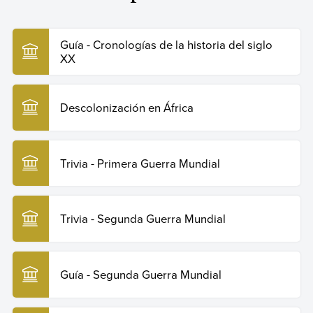
Gayubas, Augusto (30 de marzo de 2025).
Descolonización en Asia
. Enciclopedia Humanidades.
Recuperado el 29 de julio de 2026 de
Guía - Cronologías de la historia del siglo
https://humanidades.com/descolonizacion-en-asia/
.
XX
Copiar cita
Descolonización en África
Trivia - Primera Guerra Mundial
Trivia - Segunda Guerra Mundial
Guía - Segunda Guerra Mundial