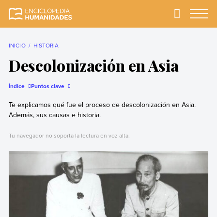
Skip
to
Primary
Menu
Enciclopedia
La enciclopedia de
content
Humanidades
humanidades más
completa y más
INICIO
HISTORIA
confiable
Descolonización en Asia
Índice
Puntos clave
Te explicamos qué fue el proceso de descolonización en Asia.
Además, sus causas e historia.
Tu navegador no soporta la lectura en voz alta.