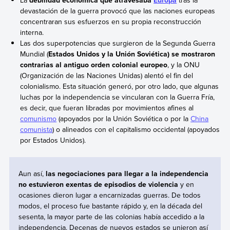
La
debilidad económica que atravesaba
Europa
tras la
devastación de la guerra provocó que las naciones europeas
concentraran sus esfuerzos en su propia reconstrucción
interna.
Las dos superpotencias que surgieron de la Segunda Guerra
Mundial (
Estados Unidos y la Unión Soviética) se mostraron
contrarias al antiguo orden colonial europeo
, y la ONU
(Organización de las Naciones Unidas) alentó el fin del
colonialismo. Esta situación generó, por otro lado, que algunas
luchas por la independencia se vincularan con la Guerra Fría,
es decir, que fueran libradas por movimientos afines al
comunismo
(apoyados por la Unión Soviética o por la
China
comunista
) o alineados con el capitalismo occidental (apoyados
por Estados Unidos).
Aun así,
las negociaciones para llegar a la independencia
no estuvieron exentas de episodios de violencia
y en
ocasiones dieron lugar a encarnizadas guerras. De todos
modos, el proceso fue bastante rápido y, en la década del
sesenta, la mayor parte de las colonias había accedido a la
independencia. Decenas de nuevos estados se unieron así