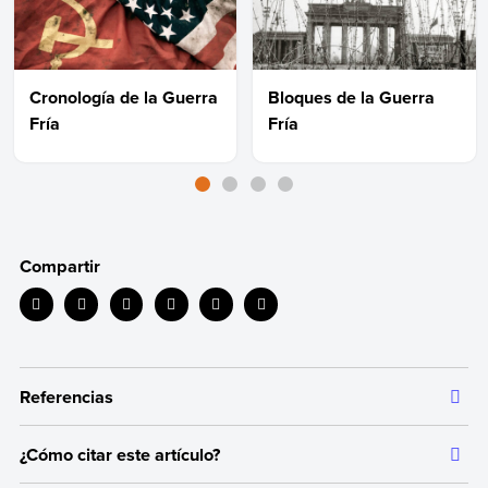
Cronología de la Guerra
Bloques de la Guerra
Fría
Fría
Compartir
Referencias
¿Cómo citar este artículo?
Toda la información que ofrecemos está respaldada por
fuentes bibliográficas autorizadas y actualizadas, que aseguran