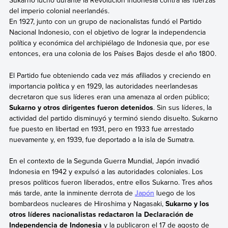
Sukarno luchó durante la Revolución indonesia contra las fuerzas
del imperio colonial neerlandés.
En 1927, junto con un grupo de nacionalistas fundó el Partido
Nacional Indonesio, con el objetivo de lograr la independencia
política y económica del archipiélago de Indonesia que, por ese
entonces, era una colonia de los Países Bajos desde el año 1800.
El Partido fue obteniendo cada vez más afiliados y creciendo en
importancia política y en 1929, las autoridades neerlandesas
decretaron que sus líderes eran una amenaza al orden público;
Sukarno y otros dirigentes fueron detenidos
. Sin sus líderes, la
actividad del partido disminuyó y terminó siendo disuelto. Sukarno
fue puesto en libertad en 1931, pero en 1933 fue arrestado
nuevamente y, en 1939, fue deportado a la isla de Sumatra.
En el contexto de la Segunda Guerra Mundial, Japón invadió
Indonesia en 1942 y expulsó a las autoridades coloniales. Los
presos políticos fueron liberados, entre ellos Sukarno. Tres años
más tarde, ante la inminente derrota de
Japón
luego de los
bombardeos nucleares de Hiroshima y Nagasaki,
Sukarno y los
otros líderes nacionalistas redactaron la Declaración de
Independencia de Indonesia
y la publicaron el 17 de agosto de