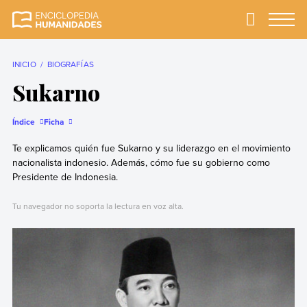
Skip
to
Primary
Menu
Enciclopedia
La enciclopedia de
content
Humanidades
humanidades más
completa y más
INICIO
BIOGRAFÍAS
confiable
Sukarno
Índice
Ficha
Te explicamos quién fue Sukarno y su liderazgo en el movimiento
nacionalista indonesio. Además, cómo fue su gobierno como
Presidente de Indonesia.
Tu navegador no soporta la lectura en voz alta.