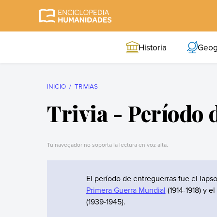
Skip
to
Enciclopedia
La enciclopedia de
content
Humanidades
humanidades más
Historia
Geog
completa y más
confiable
INICIO
TRIVIAS
Trivia - Período 
Tu navegador no soporta la lectura en voz alta.
El período de entreguerras fue el lapso
Primera Guerra Mundial
(1914-1918) y e
(1939-1945).