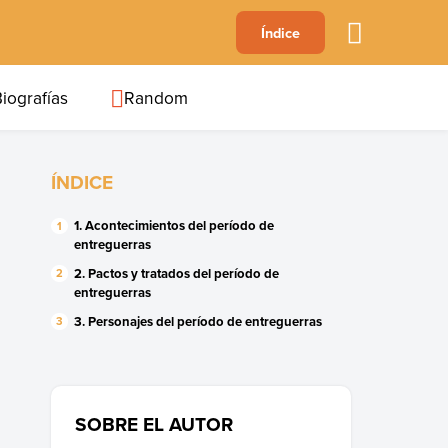
A
Índice
B
C
D
E
F
G
H
I
J
iografías
Random
ÍNDICE
1. Acontecimientos del período de
entreguerras
2. Pactos y tratados del período de
entreguerras
3. Personajes del período de entreguerras
SOBRE EL AUTOR