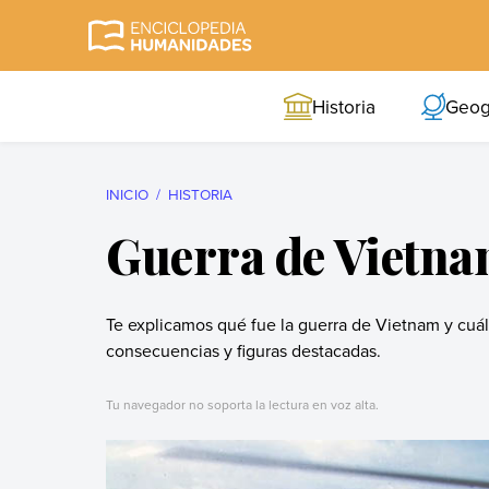
Skip
to
Enciclopedia
La enciclopedia de
content
Humanidades
humanidades más
Historia
Geog
completa y más
confiable
INICIO
HISTORIA
Guerra de Vietna
Te explicamos qué fue la guerra de Vietnam y cuá
consecuencias y figuras destacadas.
Tu navegador no soporta la lectura en voz alta.