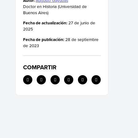
Autor:
Augusto Gayubas
El acuerdo de paz de París (1973)
Doctor en Historia (Universidad de
Buenos Aires)
Fecha de actualización:
27 de junio de
2025
Fecha de publicación:
28 de septiembre
de 2023
COMPARTIR