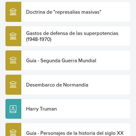
29 de julio de 2026 de
https://humanidades.com/dwight-
eisenhower/
.
Doctrina de "represalias masivas"
Copiar cita
Gastos de defensa de las superpotencias
(1948-1970)
Guía - Segunda Guerra Mundial
Desembarco de Normandía
Harry Truman
Guía - Personajes de la historia del siglo XX