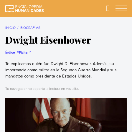
Skip
to
Primary
Menu
Enciclopedia
La enciclopedia de
content
Humanidades
humanidades más
completa y más
INICIO
BIOGRAFÍAS
confiable
Dwight Eisenhower
Índice
Ficha
Te explicamos quién fue Dwight D. Eisenhower. Además, su
importancia como militar en la Segunda Guerra Mundial y sus
mandatos como presidente de Estados Unidos.
Tu navegador no soporta la lectura en voz alta.