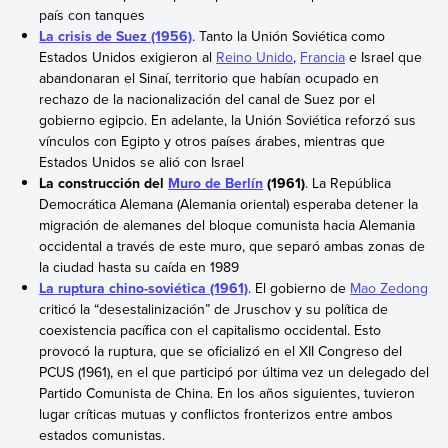
país con tanques
La crisis de Suez (1956)
. Tanto la Unión Soviética como
Estados Unidos exigieron al
Reino Unido
,
Francia
e Israel que
abandonaran el Sinaí, territorio que habían ocupado en
rechazo de la nacionalización del canal de Suez por el
gobierno egipcio. En adelante, la Unión Soviética reforzó sus
vínculos con Egipto y otros países árabes, mientras que
Estados Unidos se alió con Israel
La construcción del
Muro de Berlín
(1961)
. La República
Democrática Alemana (Alemania oriental) esperaba detener la
migración de alemanes del bloque comunista hacia Alemania
occidental a través de este muro, que separó ambas zonas de
la ciudad hasta su caída en 1989
La ruptura chino-soviética (1961)
. El gobierno de
Mao Zedong
criticó la “desestalinización” de Jruschov y su política de
coexistencia pacífica con el capitalismo occidental. Esto
provocó la ruptura, que se oficializó en el XII Congreso del
PCUS (1961), en el que participó por última vez un delegado del
Partido Comunista de China. En los años siguientes, tuvieron
lugar críticas mutuas y conflictos fronterizos entre ambos
estados comunistas.