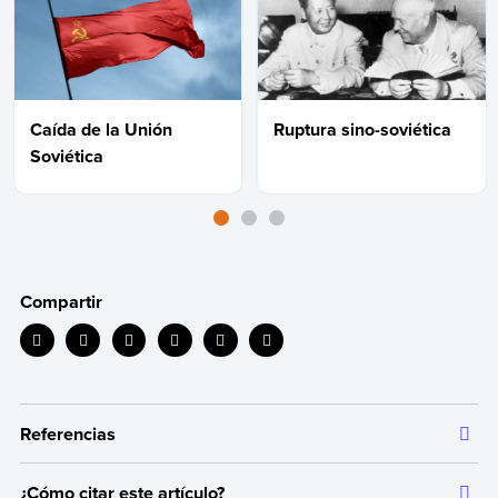
Caída de la Unión
Ruptura sino-soviética
Soviética
Compartir
Referencias
¿Cómo citar este artículo?
Toda la información que ofrecemos está respaldada por