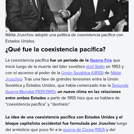
Nikita Jruschov adoptó una política de coexistencia pacífica con
Estados Unidos.
¿Qué fue la coexistencia pacífica?
La coexistencia pacífica
fue un período de la
Guerra Fría
que
inició luego de la muerte del líder soviético
lósif Stalin
en 1953 y
con el ascenso al poder de la
Unión Soviética (URSS)
de
Nikita
Jruschov
. Tras una fase de grandes tensiones entre la Unión
Soviética y Estados Unidos, que había comenzado tras la
Segunda
Guerra Mundial (1939-1945)
,
un nuevo clima en las relaciones
entre ambos Estados
a partir de 1955 hizo que se hablara de
“coexistencia pacífica” y “deshielo”.
La idea de una coexistencia pacífica con Estados Unidos y el
bloque capitalista occidental fue formulada por Jruschov
luego
del armisticio que puso fin a la
guerra de Corea (1953)
y del