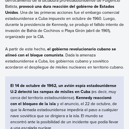
derrocamiento de la dictadura pro-estadounidense de Fulgencio
Batista,
provocó una dura reacción del gobierno de Estados
Unidos
. Una de las primeras acciones fue el embargo comercial
estadounidense a Cuba impuesto en octubre de 1960. Luego,
durante la presidencia de Kennedy, se produjo el fallido intento de
invasión de Bahía de Cochinos o Playa Girón (abril de 1961),
organizado por la CIA.
A partir de este hecho,
el gobierno revolucionario cubano se
alineó con el bloque comunista
. Dada la amenaza
estadounidense a Cuba, los gobiernos cubano y soviético
acordaron el despliegue de misiles nucleares en territorio cubano.
El 14 de octubre de 1962, un avión espía estadounidense
U-2 detectó las rampas de misiles en Cuba
(es decir, muy
cerca del territorio estadounidense).
Kennedy
reaccionó
con el bloqueo de la isla
y el anuncio, el 22 de octubre, de
que la Armada estadounidense impediría el paso a cualquier
nave soviética que se dirigiera a la isla. El mundo se
encontró ante la posibilidad de un incidente que podía llevar
a una escalada nuclear.