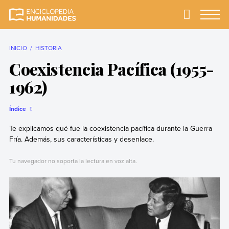
Skip
to
Primary
Menu
Enciclopedia
La enciclopedia de
content
Humanidades
humanidades más
completa y más
INICIO
HISTORIA
confiable
Coexistencia Pacífica (1955-
1962)
Índice
Te explicamos qué fue la coexistencia pacífica durante la Guerra
Fría. Además, sus características y desenlace.
Tu navegador no soporta la lectura en voz alta.