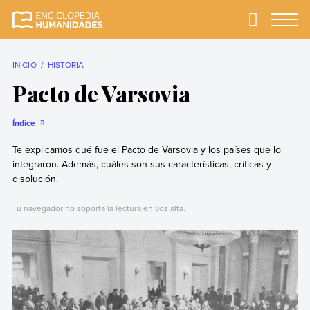
Skip
to
Primary
Menu
Enciclopedia
La enciclopedia de
content
Humanidades
humanidades más
completa y más
INICIO
HISTORIA
confiable
Pacto de Varsovia
Índice
Te explicamos qué fue el Pacto de Varsovia y los países que lo
integraron. Además, cuáles son sus características, críticas y
disolución.
Tu navegador no soporta la lectura en voz alta.