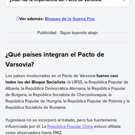
partir del antagonismo entre el Bloque occidental-capitalista y
el Bloque oriental-comunista, durante la Guerra Fría. Estos
El Pacto de Varsovia jugó un rol clave en las relaciones
bloques defendían sistemas económicos y sociales opuestos
internacionales durante la Guerra Fría dentro del Bloque
Ver además:
Bloques de la Guerra Fría
y competían por aumentar su poder e influencia en el
comunista. La Unión Soviética impuso su influencia en la
escenario internacional.
alianza y las fuerzas militares del Pacto de Varsovia fueron
utilizadas para reprimir los movimientos revolucionarios de
Hungría (1956) y Checoslovaquia (1968).
¿Qué países integran el Pacto de
Varsovia?
Los países involucrados en el Pacto de Varsovia
fueron casi
todos los del Bloque Socialista
: la URSS, la República Popular de
Albania, la República Democrática Alemana, la República Popular
de Bulgaria, la República Socialista de Checoslovaquia, la
República Popular de Hungría, la República Popular de Polonia y la
República Socialista de Rumania.
Yugoslavia no se incorporó al tratado, pero fue fuertemente
influenciada por él. La
República Popular China
estuvo afiliada
como observadora hasta 1962.