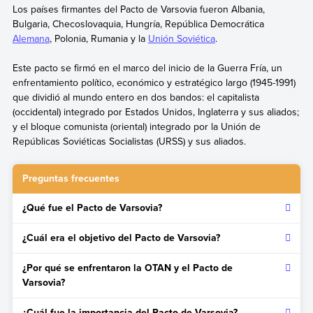
Los países firmantes del Pacto de Varsovia fueron Albania,
Bulgaria, Checoslovaquia, Hungría, República Democrática
Alemana
, Polonia, Rumania y la
Unión Soviética
.
Este pacto se firmó en el marco del inicio de la Guerra Fría, un
enfrentamiento político, económico y estratégico largo (1945-1991)
que dividió al mundo entero en dos bandos: el capitalista
(occidental) integrado por Estados Unidos, Inglaterra y sus aliados;
y el bloque comunista (oriental) integrado por la Unión de
Repúblicas Soviéticas Socialistas (URSS) y sus aliados.
Preguntas frecuentes
¿Qué fue el Pacto de Varsovia?
El Pacto de Varsovia fue un acuerdo político defensivo que
¿Cuál era el objetivo del Pacto de Varsovia?
firmaron los países del Bloque comunista durante la Guerra
Fría.
El objetivo del Pacto de Varsovia fue contrarrestar el poder
¿Por qué se enfrentaron la OTAN y el Pacto de
de la Organización del Atlántico Norte (OTAN) que habían
Varsovia?
creado las principales potencias del Bloque capitalista
durante la Guerra Fría.
La oposición entre la OTAN y el Pacto de Varsovia surgió a
¿Cuál fue la importancia del Pacto de Varsovia?