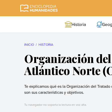
Skip
to
Enciclopedia
La enciclopedia de
content
Humanidades
humanidades más
Historia
Geog
completa y más
confiable
INICIO
HISTORIA
Organización del
Atlántico Norte 
Te explicamos qué es la Organización del Tratado
son sus características y objetivos.
Tu navegador no soporta la lectura en voz alta.