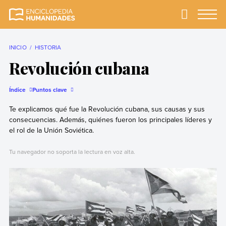
Skip
to
Primary
Menu
Enciclopedia
La enciclopedia de
content
Humanidades
humanidades más
completa y más
INICIO
HISTORIA
confiable
Revolución cubana
Índice
Puntos clave
Te explicamos qué fue la Revolución cubana, sus causas y sus
consecuencias. Además, quiénes fueron los principales líderes y
el rol de la Unión Soviética.
Tu navegador no soporta la lectura en voz alta.