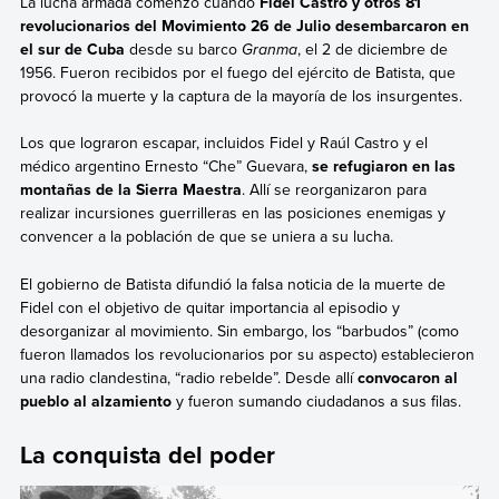
La lucha armada comenzó cuando
Fidel Castro y otros 81
revolucionarios del Movimiento 26 de Julio desembarcaron en
el sur de Cuba
desde su barco
Granma
, el 2 de diciembre de
1956. Fueron recibidos por el fuego del ejército de Batista, que
provocó la muerte y la captura de la mayoría de los insurgentes.
Los que lograron escapar, incluidos Fidel y Raúl Castro y el
médico argentino Ernesto “Che” Guevara,
se refugiaron en las
montañas de la Sierra Maestra
. Allí se reorganizaron para
realizar incursiones guerrilleras en las posiciones enemigas y
convencer a la población de que se uniera a su lucha.
El gobierno de Batista difundió la falsa noticia de la muerte de
Fidel con el objetivo de quitar importancia al episodio y
desorganizar al movimiento. Sin embargo, los “barbudos” (como
fueron llamados los revolucionarios por su aspecto) establecieron
una radio clandestina, “radio rebelde”. Desde allí
convocaron al
pueblo al alzamiento
y fueron sumando ciudadanos a sus filas.
La conquista del poder