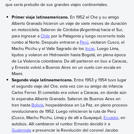
que sería preludio de sus grandes viajes continentales.
Primer viaje latinoamericano.
En 1952 el Che y su amigo
Alberto Granado hicieron un viaje de siete meses de duración
en motocicleta. Salieron de Córdoba (Argentina) hacia el Sur,
para ingresar a
Chile
por la Patagonia y luego recorrerlo todo
rumbo al Norte. Después entraron a
Perú
, visitaron Cusco, el
Machu Picchu y el Valle Sagrado de los
Incas
. Luego Lima,
Iquitos y volaron en Hidroavión hasta Bogotá, en plena época
de La Violencia colombiana. De allí partieron en bus a Caracas,
y Ernesto volvió a Buenos Aires en un vuelo con escala en
Miami.
Segundo viaje latinoamericano.
Entre 1953 y 1954 tuvo lugar
el segundo viaje del Che, esta vez con su amigo de infancia
Carlos Ferrer. El cometido era volver a Caracas, en donde aún
lo esperaba Alberto Granado. Salieron de Buenos Aires en
tren hasta
Bolivia
, hospedándose en La Paz, en pleno proceso
revolucionario de 1952. Luego rehicieron la ruta de Perú
(Cusco, Machu Picchu, Lima) y de allí a Guayaquil,
Ecuador
, en
autobús. Allí cambiaron el rumbo: Ernesto decidió ir a
Guatemala
a presenciar la Revolución del coronel Jacobo