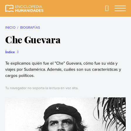
Skip
to
Primary
Menu
Enciclopedia
La enciclopedia de
content
Humanidades
humanidades más
completa y más
INICIO
BIOGRAFÍAS
confiable
Che Guevara
Índice
Te explicamos quién fue el "Che" Guevara, cómo fue su vida y
viajes por Sudamérica. Además, cuáles son sus características y
cargos políticos.
Tu navegador no soporta la lectura en voz alta.