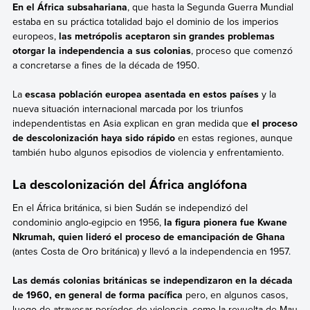
En el África subsahariana
, que hasta la Segunda Guerra Mundial
estaba en su práctica totalidad bajo el dominio de los imperios
europeos,
las metrópolis aceptaron sin grandes problemas
otorgar la independencia a sus colonias
, proceso que comenzó
a concretarse a fines de la década de 1950.
La
escasa población europea asentada en estos países
y la
nueva situación internacional marcada por los triunfos
independentistas en Asia explican en gran medida que
el proceso
de descolonización haya sido rápido
en estas regiones, aunque
también hubo algunos episodios de violencia y enfrentamiento.
La descolonización del África anglófona
En el África británica, si bien Sudán se independizó del
condominio anglo-egipcio en 1956,
la figura pionera fue Kwane
Nkrumah, quien lideró el proceso de emancipación de Ghana
(antes Costa de Oro británica) y llevó a la independencia en 1957.
Las demás colonias británicas se independizaron en la década
de 1960, en general de forma pacífica
pero, en algunos casos,
luego de atravesar períodos de violencia, como la revuelta de Mau