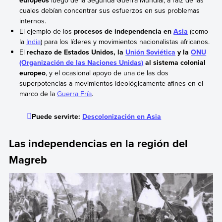
europeos
luego de la Segunda Guerra Mundial, a raíz de las
cuales debían concentrar sus esfuerzos en sus problemas
internos.
El ejemplo de los
procesos de independencia en
Asia
(como
la
India
) para los líderes y movimientos nacionalistas africanos.
El
rechazo de Estados Unidos, la
Unión Soviética
y la
ONU
(Organización de las Naciones Unidas)
al sistema colonial
europeo
, y el ocasional apoyo de una de las dos
superpotencias a movimientos ideológicamente afines en el
marco de la
Guerra Fría
.
Puede servirte:
Descolonización en Asia
Las independencias en la región del
Magreb