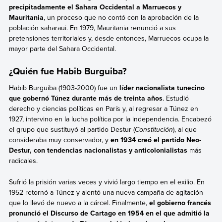
precipitadamente el Sahara Occidental a Marruecos y
Mauritania
, un proceso que no contó con la aprobación de la
población saharaui. En 1979, Mauritania renunció a sus
pretensiones territoriales y, desde entonces, Marruecos ocupa la
mayor parte del Sahara Occidental.
¿Quién fue Habib Burguiba?
Habib Burguiba (1903-2000) fue un
líder nacionalista tunecino
que gobernó Túnez durante más de treinta años
. Estudió
derecho y ciencias políticas en París y, al regresar a Túnez en
1927, intervino en la lucha política por la independencia. Encabezó
el grupo que sustituyó al partido Destur (
Constitución
), al que
consideraba muy conservador, y
en 1934 creó el partido Neo-
Destur, con tendencias nacionalistas y anticolonialistas
más
radicales.
Sufrió la prisión varias veces y vivió largo tiempo en el exilio. En
1952 retornó a Túnez y alentó una nueva campaña de agitación
que lo llevó de nuevo a la cárcel. Finalmente,
el gobierno francés
pronunció el Discurso de Cartago en 1954 en el que admitió la