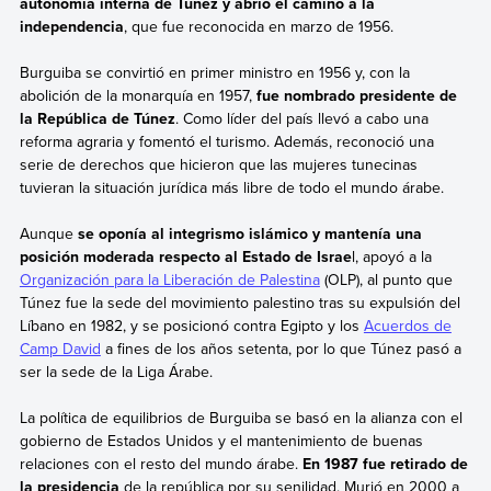
autonomía interna de Túnez y abrió el camino a la
independencia
, que fue reconocida en marzo de 1956.
Burguiba se convirtió en primer ministro en 1956 y, con la
abolición de la monarquía en 1957,
fue nombrado presidente de
la República de Túnez
. Como líder del país llevó a cabo una
reforma agraria y fomentó el turismo. Además, reconoció una
serie de derechos que hicieron que las mujeres tunecinas
tuvieran la situación jurídica más libre de todo el mundo árabe.
Aunque
se oponía al integrismo islámico y mantenía una
posición moderada respecto al Estado de Israe
l, apoyó a la
Organización para la Liberación de Palestina
(OLP), al punto que
Túnez fue la sede del movimiento palestino tras su expulsión del
Líbano en 1982, y se posicionó contra Egipto y los
Acuerdos de
Camp David
a fines de los años setenta, por lo que Túnez pasó a
ser la sede de la Liga Árabe.
La política de equilibrios de Burguiba se basó en la alianza con el
gobierno de Estados Unidos y el mantenimiento de buenas
relaciones con el resto del mundo árabe.
En 1987 fue retirado de
la presidencia
de la república por su senilidad. Murió en 2000 a