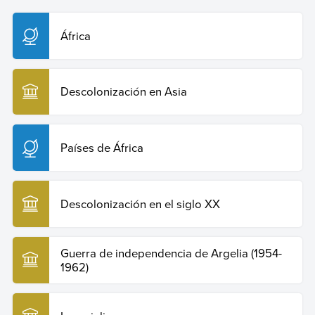
Descolonización en África
. Enciclopedia Humanidades.
Recuperado el 29 de julio de 2026 de
https://humanidades.com/descolonizacion-en-africa/
.
África
Copiar cita
Descolonización en Asia
Países de África
Descolonización en el siglo XX
Guerra de independencia de Argelia (1954-
1962)