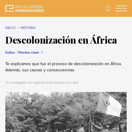
Skip
to
Primary
Menu
Enciclopedia
La enciclopedia de
content
Humanidades
humanidades más
completa y más
INICIO
HISTORIA
confiable
Descolonización en África
Índice
Puntos clave
Te explicamos qué fue el proceso de descolonización en África.
Además, sus causas y consecuencias.
Tu navegador no soporta la lectura en voz alta.