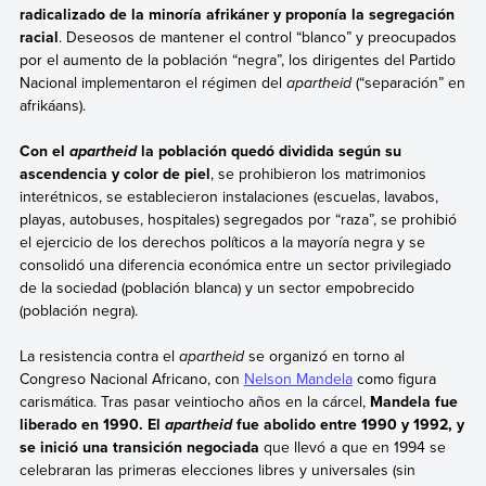
radicalizado de la minoría afrikáner y proponía la segregación
racial
. Deseosos de mantener el control “blanco” y preocupados
por el aumento de la población “negra”, los dirigentes del Partido
Nacional implementaron el régimen del
apartheid
(“separación” en
afrikáans).
Con el
la población quedó dividida según su
apartheid
ascendencia y color de piel
, se prohibieron los matrimonios
interétnicos, se establecieron instalaciones (escuelas, lavabos,
playas, autobuses, hospitales) segregados por “raza”, se prohibió
el ejercicio de los derechos políticos a la mayoría negra y se
consolidó una diferencia económica entre un sector privilegiado
de la sociedad (población blanca) y un sector empobrecido
(población negra).
La resistencia contra el
apartheid
se organizó en torno al
Congreso Nacional Africano, con
Nelson Mandela
como figura
carismática. Tras pasar veintiocho años en la cárcel,
Mandela fue
liberado en 1990. El
fue abolido entre 1990 y 1992, y
apartheid
se inició una transición negociada
que llevó a que en 1994 se
celebraran las primeras elecciones libres y universales (sin