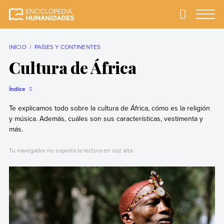
Skip
to
Primary
Menu
Enciclopedia
La enciclopedia de
content
Humanidades
humanidades más
completa y más
INICIO
PAÍSES Y CONTINENTES
confiable
Cultura de África
Índice
Te explicamos todo sobre la cultura de África, cómo es la religión
y música. Además, cuáles son sus características, vestimenta y
más.
Tu navegador no soporta la lectura en voz alta.