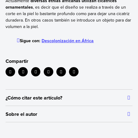
Actualmente
diversas etnias africanas utilizan cicatrices
ornamentales
, es decir que el diseño se realiza a través de un
corte en la piel lo bastante profundo como para dejar una cicatriz
duradera. En otros casos también se introduce un objeto para dar
volumen a la piel.
Sigue con:
Descolonización en África
Compartir
¿Cómo citar este artículo?
Citar la fuente original de donde tomamos información sirve para
Sobre el autor
dar crédito a los autores correspondientes y evitar incurrir en
plagio. Además, permite a los lectores acceder a las fuentes
Autor:
Equipo editorial, Etecé
originales utilizadas en un texto para verificar o ampliar
información en caso de que lo necesiten.
Fecha de actualización:
8 de diciembre de 2025