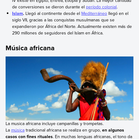
IV existe en Egipto, Eritrea, Etiopía y Sudán. La mayor cantidad
de conversiones se dieron durante el
período colonial
.
Islam
.
Llegó al continente desde el
Mediterráneo
llegó en el
siglo VII, gracias a las conquistas musulmanas que se
expandieron por África del Norte. Actualmente existen más de
290 millones de seguidores del Islam en África.
Música africana
La musica africana incluye campanillas y trompetas.
La
música
tradicional africana se realiza en grupo,
en algunos
casos con fines rituales
. En muchas lenguas africanas, el tono da