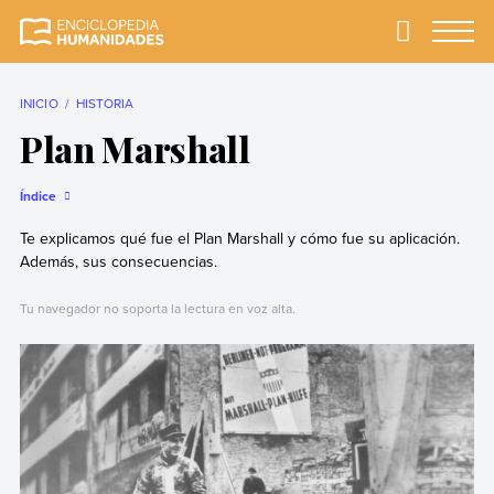
Skip
to
Primary
Menu
Enciclopedia
La enciclopedia de
content
Humanidades
humanidades más
completa y más
INICIO
HISTORIA
confiable
Plan Marshall
Índice
Te explicamos qué fue el Plan Marshall y cómo fue su aplicación.
Además, sus consecuencias.
Tu navegador no soporta la lectura en voz alta.