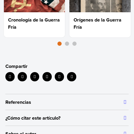
Cronología de la Guerra
Orígenes de la Guerra
Fría
Fría
Compartir
Referencias
¿Cómo citar este artículo?
Toda la información que ofrecemos está respaldada por
fuentes bibliográficas autorizadas y actualizadas, que aseguran
Citar la fuente original de donde tomamos información sirve para
un contenido confiable en línea con nuestros principios
Sobre el autor