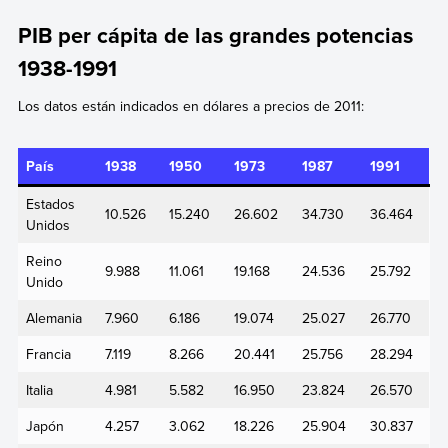
PIB per cápita de las grandes potencias
1938-1991
Los datos están indicados en dólares a precios de 2011:
País
1938
1950
1973
1987
1991
Estados
10.526
15.240
26.602
34.730
36.464
Unidos
Reino
9.988
11.061
19.168
24.536
25.792
Unido
Alemania
7.960
6.186
19.074
25.027
26.770
Francia
7.119
8.266
20.441
25.756
28.294
Italia
4.981
5.582
16.950
23.824
26.570
Japón
4.257
3.062
18.226
25.904
30.837