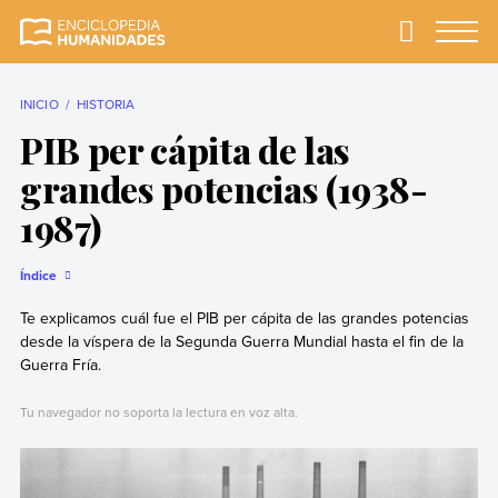
Skip
to
Primary
Menu
Enciclopedia
La enciclopedia de
content
Humanidades
humanidades más
completa y más
INICIO
HISTORIA
confiable
PIB per cápita de las
grandes potencias (1938-
1987)
Índice
Te explicamos cuál fue el PIB per cápita de las grandes potencias
desde la víspera de la Segunda Guerra Mundial hasta el fin de la
Guerra Fría.
Tu navegador no soporta la lectura en voz alta.