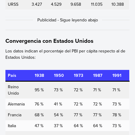
URSS
3.427
4.529
9.658
11.035
10.388
Convergencia con Estados Unidos
Los datos indican el porcentaje del PBI per cápita respecto al de
Estados Unidos:
País
1938
1950
1973
1987
1991
Reino
95 %
73 %
72 %
71 %
71 %
Unido
Alemania
76 %
41 %
72 %
72 %
73 %
Francia
68 %
54 %
77 %
77 %
78 %
Italia
47 %
37 %
64 %
64 %
73 %