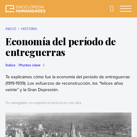
Skip
to
Primary
Menu
Enciclopedia
La enciclopedia de
content
Humanidades
humanidades más
completa y más
INICIO
HISTORIA
confiable
Economía del período de
entreguerras
Índice
Puntos clave
Te explicamos cómo fue la economía del período de entreguerras
(1919-1939). Los esfuerzos de reconstrucción, los “felices años
veinte” y la Gran Depresión.
Tu navegador no soporta la lectura en voz alta.