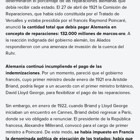
determinaron el porcentaje de las reparaciones alemanas que
debía recibir cada estado. El 27 de abril de 1921
la
Comisión de
Reparaciones, que había sido constituida por el Tratado de
Versalles y estaba
presidida por el francés Raymond Poincaré,
anunció
la cantidad total que debía pagar Alemania en
concepto de reparaciones: 132.000 millones de marcos-oro
. A
la reacción indignada del gobierno alemán, los Aliados
respondieron con una amenaza de invasión de la cuenca del
Ruhr.
Alemania continuó incumpliendo el pago de las
indemnizaciones
. Por un momento, pareció que el gobierno
francés, cuyo primer ministro desde enero de 1921 era Aristide
Briand, podría llegar a un acuerdo con el primer ministro británico,
David Lloyd George, para flexibilizar el pago de las reparaciones.
Sin embargo, en enero de 1922, cuando Briand y Lloyd George
iniciaban un encuentro en Cannes, Briand debió regresar a París,
donde se vio obligado a renunciar. El presidente de la República
francesa, Alexandre Millerand, convocó para el cargo de primer
ministro a Poincaré. De este modo,
se había impuesto en Francia
la denominada política de ejecución de los tratados: había que