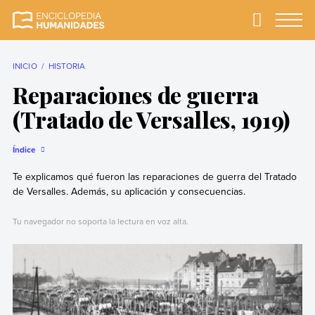
Skip
to
Primary
Menu
Enciclopedia
La enciclopedia de
content
Humanidades
humanidades más
completa y más
INICIO
HISTORIA
confiable
Reparaciones de guerra
(Tratado de Versalles, 1919)
Índice
Te explicamos qué fueron las reparaciones de guerra del Tratado
de Versalles. Además, su aplicación y consecuencias.
Tu navegador no soporta la lectura en voz alta.