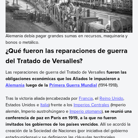
Alemania debía pagar grandes sumas en recursos, maquinaria y
bonos o metálico.
¿Qué fueron las reparaciones de guerra
del Tratado de Versalles?
Las reparaciones de guerra del Tratado de Versalles
fueron las
obligaciones económicas que los Aliados le impusieron a
Alemania
luego de la
Primera Guerra Mundial
(1914-1918).
Tras la victoria aliada (encabezada por
Francia
, el
Reino Unido
,
Estados Unidos e
Italia
) frente a los
Imperios Centrales
(Imperio
alemán, Imperio austrohúngaro e
Imperio otomano
),
se reunió una
conferencia de paz en París en 1919, a la que no fueron
invitados los gobiernos de los países vencidos
. Allí se acordó la
creación de la Sociedad de Naciones (por iniciativa del gobierno
estadounidense) y se definieron las cláusulas territoriales,