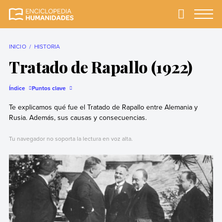
Skip
to
Primary
Menu
Enciclopedia
La enciclopedia de
content
Humanidades
humanidades más
completa y más
INICIO
HISTORIA
confiable
Tratado de Rapallo (1922)
Índice
Puntos clave
Te explicamos qué fue el Tratado de Rapallo entre Alemania y
Rusia. Además, sus causas y consecuencias.
Tu navegador no soporta la lectura en voz alta.