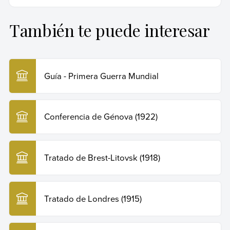
y utilizada por instituciones académicas y de investigación de
orden trastocado
. Síntesis.
primer nivel.
También te puede interesar
Gayubas, Augusto (12 de noviembre de 2024).
Tratado
de Rapallo (1922)
. Enciclopedia Humanidades.
Recuperado el 29 de julio de 2026 de
https://humanidades.com/tratado-de-rapallo-1922/
.
Guía - Primera Guerra Mundial
Copiar cita
Conferencia de Génova (1922)
Tratado de Brest-Litovsk (1918)
Tratado de Londres (1915)