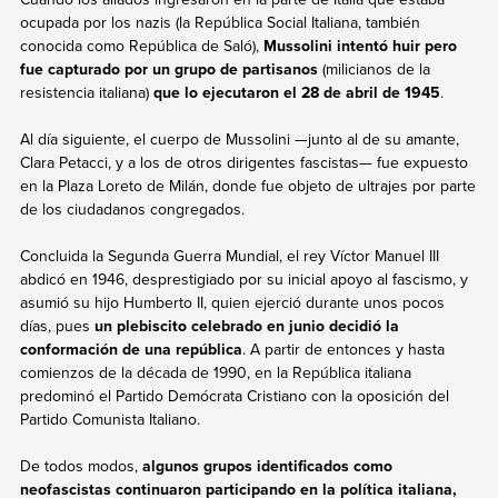
ocupada por los nazis (la República Social Italiana, también
conocida como República de Saló),
Mussolini intentó huir pero
fue capturado por un grupo de partisanos
(milicianos de la
resistencia italiana)
que lo ejecutaron el 28 de abril de 1945
.
Al día siguiente, el cuerpo de Mussolini —junto al de su amante,
Clara Petacci, y a los de otros dirigentes fascistas— fue expuesto
en la Plaza Loreto de Milán, donde fue objeto de ultrajes por parte
de los ciudadanos congregados.
Concluida la Segunda Guerra Mundial, el rey Víctor Manuel III
abdicó en 1946, desprestigiado por su inicial apoyo al fascismo, y
asumió su hijo Humberto II, quien ejerció durante unos pocos
días, pues
un plebiscito celebrado en junio decidió la
conformación de una república
. A partir de entonces y hasta
comienzos de la década de 1990, en la República italiana
predominó el Partido Demócrata Cristiano con la oposición del
Partido Comunista Italiano.
De todos modos,
algunos grupos identificados como
neofascistas continuaron participando en la política italiana,