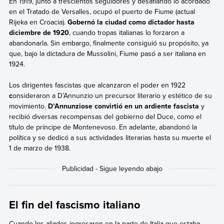
En 1919, junto a trescientos seguidores y desafiando lo acordado
en el Tratado de Versalles,
ocupó el puerto de Fiume (actual
Rijeka en Croacia).
Gobernó la ciudad como dictador hasta
diciembre de 1920
, cuando tropas italianas lo forzaron a
abandonarla. Sin embargo, finalmente consiguió su propósito, ya
que, bajo la dictadura de Mussolini, Fiume pasó a ser italiana en
1924.
Los dirigentes fascistas que alcanzaron el poder en 1922
c
onsideraron a D’Annunzio un precursor literario y estético de su
movimiento.
D’Annunziose convirtió en un ardiente fascista
y
recibió diversas recompensas del gobierno del Duce, como el
título de príncipe de Montenevoso. En adelante, abandonó la
política y se dedicó a sus actividades literarias hasta su muerte el
1 de marzo de 1938.
El fin del fascismo italiano
Cuando los aliados ingresaron en la parte de Italia que estaba