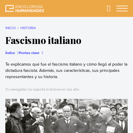
Skip
to
Primary
Menu
Enciclopedia
La enciclopedia de
content
Humanidades
humanidades más
completa y más
INICIO
HISTORIA
confiable
Fascismo italiano
Índice
Puntos clave
Te explicamos qué fue el fascismo italiano y cómo llegó al poder la
dictadura fascista. Además, sus características, sus principales
representantes y su historia.
Tu navegador no soporta la lectura en voz alta.