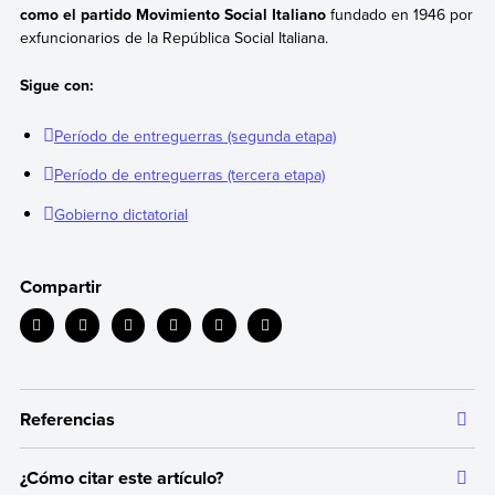
como el partido Movimiento Social Italiano
fundado en 1946 por
exfuncionarios de la República Social Italiana.
Sigue con:
Período de entreguerras (segunda etapa)
Período de entreguerras (tercera etapa)
Gobierno dictatorial
Compartir
Referencias
¿Cómo citar este artículo?
Toda la información que ofrecemos está respaldada por