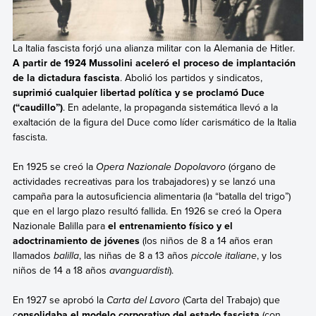
La Italia fascista forjó una alianza militar con la Alemania de Hitler.
A partir de 1924 Mussolini aceleró el proceso de implantación
de la dictadura fascista
. Abolió los partidos y sindicatos,
suprimió cualquier libertad política y se proclamó Duce
(“caudillo”)
. En adelante, la propaganda sistemática llevó a la
exaltación de la figura del Duce como líder carismático de la Italia
fascista.
En 1925 se creó la
Opera Nazionale Dopolavoro
(órgano de
actividades recreativas para los trabajadores) y se lanzó una
campaña para la autosuficiencia alimentaria (la “batalla del trigo”)
que en el largo plazo resultó fallida.
En 1926 se creó la Opera
Nazionale Balilla para
el entrenamiento físico y el
adoctrinamiento de jóvenes
(los niños de 8 a 14 años eran
llamados
balilla
, las niñas de 8 a 13 años
piccole italiane
, y los
niños de 14 a 18 años
avanguardisti
).
En 1927 se aprobó la
Carta del Lavoro
(Carta del Trabajo) que
c
onsolidaba el modelo corporativo del estado fascista
(con