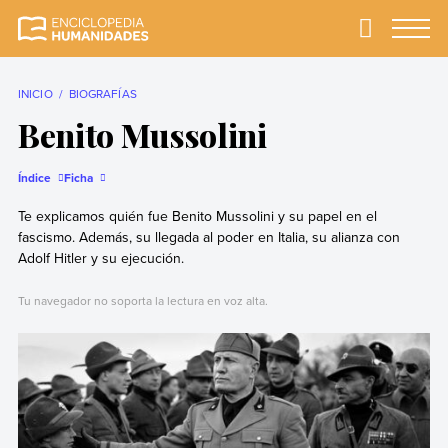
Skip
to
Primary
Menu
Enciclopedia
La enciclopedia de
content
Humanidades
humanidades más
completa y más
INICIO
BIOGRAFÍAS
confiable
Benito Mussolini
Índice
Ficha
Te explicamos quién fue Benito Mussolini y su papel en el
fascismo. Además, su llegada al poder en Italia, su alianza con
Adolf Hitler y su ejecución.
Tu navegador no soporta la lectura en voz alta.