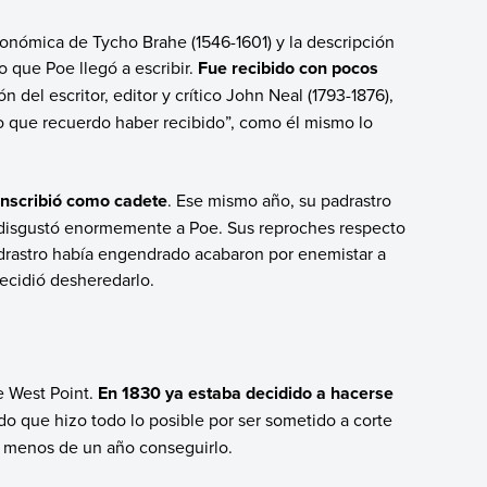
onómica de Tycho Brahe (1546-1601) y la descripción
 que Poe llegó a escribir.
Fue recibido con pocos
ón del escritor, editor y crítico John Neal (1793-1876),
to que recuerdo haber recibido”, como él mismo lo
inscribió como cadete
. Ese mismo año, su padrastro
l disgustó enormemente a Poe. Sus reproches respecto
padrastro había engendrado acabaron por enemistar a
decidió desheredarlo.
e West Point.
En 1830 ya estaba decidido a hacerse
o que hizo todo lo posible por ser sometido a corte
ó menos de un año conseguirlo.