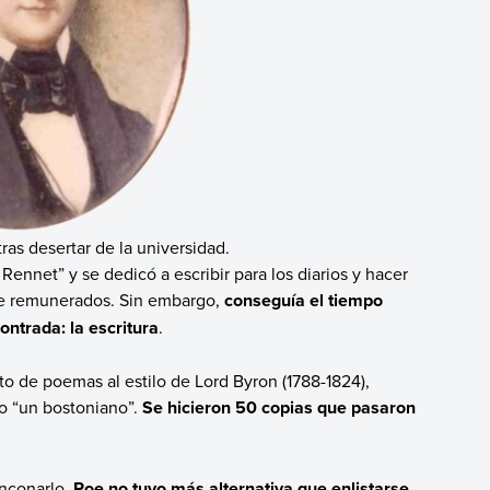
ras desertar de la universidad.
ennet” y se dedicó a escribir para los diarios y hacer
nte remunerados. Sin embargo,
conseguía el tiempo
ntrada: la escritura
.
eto de poemas al estilo de Lord Byron (1788-1824),
o “un bostoniano”.
Se hicieron 50 copias que pasaron
nconarlo,
Poe no tuvo más alternativa que enlistarse