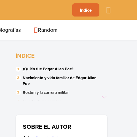
A
Índice
B
C
D
E
F
G
H
I
J
iografías
Random
ÍNDICE
¿Quién fue Edgar Allan Poe?
Nacimiento y vida familiar de Edgar Allan
Poe
Boston y la carrera militar
La vida de un escritor
Los años prolíficos
El cuervo y la muerte de Virginia
SOBRE EL AUTOR
Los últimos años de Poe
El legado de Edgar Allan Poe