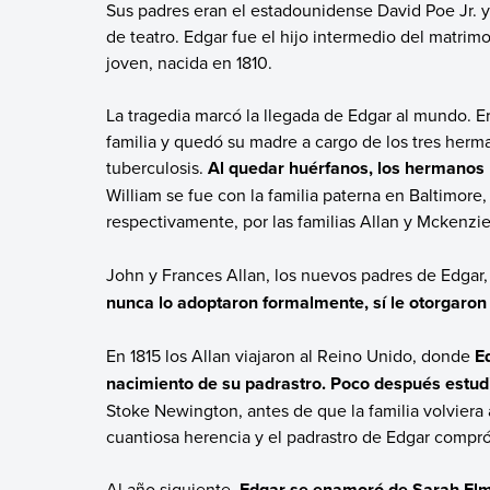
Sus padres eran el estadounidense David Poe Jr. y
de teatro. Edgar fue el hijo intermedio del matrimo
joven, nacida en 1810.
La tragedia marcó la llegada de Edgar al mundo. 
familia y quedó su madre a cargo de los tres herma
tuberculosis.
Al quedar huérfanos, los hermanos 
William se fue con la familia paterna en Baltimore
respectivamente, por las familias Allan y Mckenzi
John y Frances Allan, los nuevos padres de Edgar, 
nunca lo adoptaron formalmente, sí le otorgaron 
En 1815 los Allan viajaron al Reino Unido, donde
E
nacimiento de su padrastro. Poco después estud
Stoke Newington, antes de que la familia volviera
cuantiosa herencia y el padrastro de Edgar compró
Al año siguiente,
Edgar se enamoró de Sarah Elmi