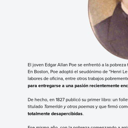
El joven Edgar Allan Poe se enfrentó a la pobreza t
En Boston, Poe adoptó el seudónimo de “Henri Le R
labores de oficina, entre otros trabajos pobreme
para entregarse a una pasión recientemente enco
De hecho, en 1827 publicó su primer libro: un foll
titulado
Tamerlán y otros poemas
y que firmó com
totalmente desapercibidas
.
Ese mismo año, con la pobreza comenzando a arri