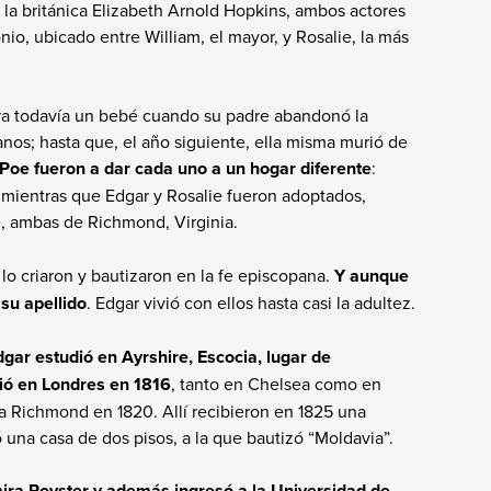
 la británica Elizabeth Arnold Hopkins, ambos actores
nio, ubicado entre William, el mayor, y Rosalie, la más
Era todavía un bebé cuando su padre abandonó la
nos; hasta que, el año siguiente, ella misma murió de
Poe fueron a dar cada uno a un hogar diferente
:
, mientras que Edgar y Rosalie fueron adoptados,
e, ambas de Richmond, Virginia.
lo criaron y bautizaron en la fe episcopana.
Y aunque
su apellido
. Edgar vivió con ellos hasta casi la adultez.
dgar estudió en Ayrshire, Escocia, lugar de
ió en Londres en 1816
, tanto en Chelsea como en
 a Richmond en 1820. Allí recibieron en 1825 una
 una casa de dos pisos, a la que bautizó “Moldavia”.
ra Royster y además ingresó a la Universidad de