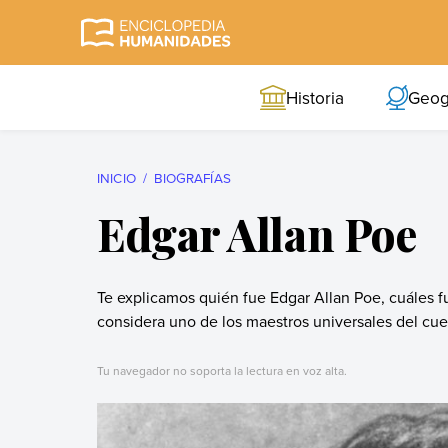
Skip
to
Enciclopedia
La enciclopedia de
content
Humanidades
humanidades más
Historia
Geog
completa y más
confiable
INICIO
BIOGRAFÍAS
Edgar Allan Poe
Te explicamos quién fue Edgar Allan Poe, cuáles f
considera uno de los maestros universales del cue
Tu navegador no soporta la lectura en voz alta.