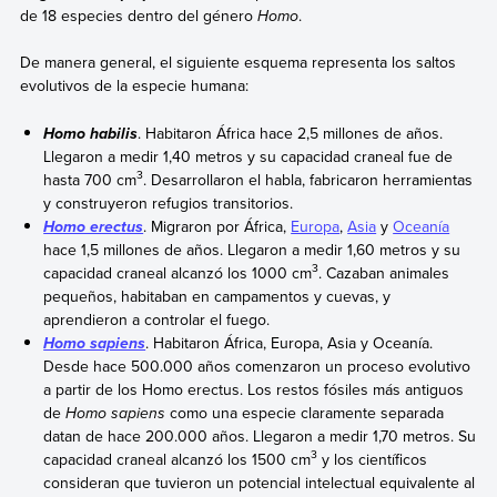
de 18 especies dentro del género
Homo
.
De manera general, el siguiente esquema representa los saltos
evolutivos de la especie humana:
. Habitaron África hace 2,5 millones de años.
Homo habilis
Llegaron a medir 1,40 metros y su capacidad craneal fue de
3
hasta 700 cm
. Desarrollaron el habla, fabricaron herramientas
y construyeron refugios transitorios.
. Migraron por África,
Europa
,
Asia
y
Oceanía
Homo erectus
hace 1,5 millones de años. Llegaron a medir 1,60 metros y su
3
capacidad craneal alcanzó los 1000 cm
. Cazaban animales
pequeños, habitaban en campamentos y cuevas, y
aprendieron a controlar el fuego.
. Habitaron África, Europa, Asia y Oceanía.
Homo sapiens
Desde hace 500.000 años comenzaron un proceso evolutivo
a partir de los Homo erectus. Los restos fósiles más antiguos
de
Homo sapiens
como una especie claramente separada
datan de hace 200.000 años. Llegaron a medir 1,70 metros. Su
3
capacidad craneal alcanzó los 1500 cm
y los científicos
consideran que tuvieron un potencial intelectual equivalente al