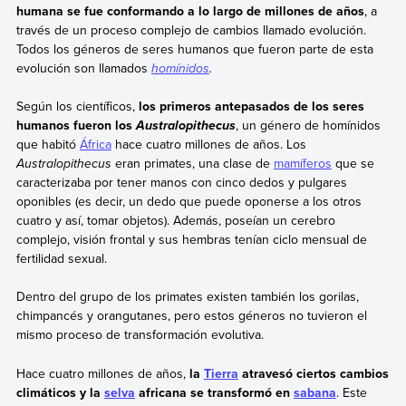
humana se fue conformando a lo largo de millones de años
, a
través de un proceso complejo de cambios llamado evolución.
Todos los géneros de seres humanos que fueron parte de esta
evolución son llamados
homínidos
.
Según los científicos,
los primeros antepasados de los seres
humanos fueron los
, un género de homínidos
Australopithecus
que habitó
África
hace cuatro millones de años. Los
Australopithecus
eran primates, una clase de
mamíferos
que se
caracterizaba por tener manos con cinco dedos y pulgares
oponibles (es decir, un dedo que puede oponerse a los otros
cuatro y así, tomar objetos). Además, poseían un cerebro
complejo, visión frontal y sus hembras tenían ciclo mensual de
fertilidad sexual.
Dentro del grupo de los primates existen también los gorilas,
chimpancés y orangutanes, pero estos géneros no tuvieron el
mismo proceso de transformación evolutiva.
Hace cuatro millones de años,
la
Tierra
atravesó ciertos cambios
climáticos y la
selva
africana se transformó en
sabana
. Este