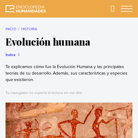
Skip
to
Primary
Menu
Enciclopedia
La enciclopedia de
content
Humanidades
humanidades más
completa y más
INICIO
HISTORIA
confiable
Evolución humana
Índice
Te explicamos cómo fue la Evolución Humana y las principales
teorías de su desarrollo. Además, sus características y especies
que existieron.
Tu navegador no soporta la lectura en voz alta.