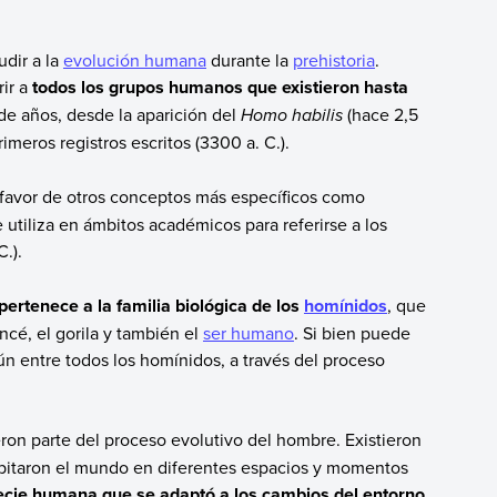
udir a la
evolución humana
durante la
prehistoria
.
ir a
todos los grupos humanos que existieron hasta
 de años, desde la aparición del
Homo habilis
(hace 2,5
rimeros registros escritos (3300 a. C.).
a favor de otros conceptos más específicos como
 utiliza en ámbitos académicos para referirse a los
.).
pertenece a la familia biológica de los
homínidos
, que
cé, el gorila y también el
ser humano
. Si bien puede
n entre todos los homínidos, a través del proceso
ron parte del proceso evolutivo del hombre. Existieron
abitaron el mundo en diferentes espacios y momentos
ecie humana que se adaptó a los cambios del entorno