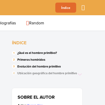
A
Índice
B
C
D
E
F
G
H
I
J
iografías
Random
ÍNDICE
¿Qué es el hombre primitivo?
Primeros homínidos
Evolución del hombre primitivo
Ubicación geográfica del hombre primitivo
Descubrimientos del hombre primitivo
Cultura del hombre primitivo
El fin del hombre primitivo
SOBRE EL AUTOR