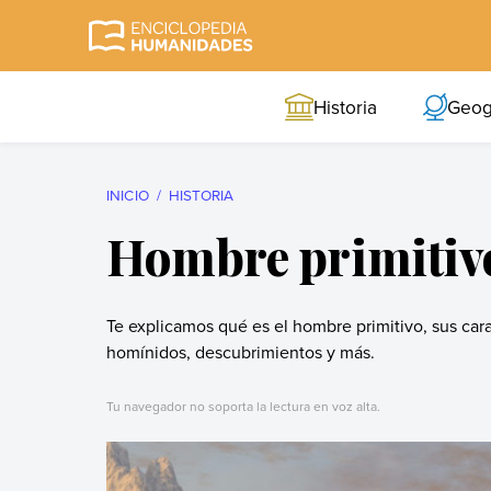
Skip
to
Enciclopedia
La enciclopedia de
content
Humanidades
humanidades más
Historia
Geog
completa y más
confiable
INICIO
HISTORIA
Hombre primitiv
Te explicamos qué es el hombre primitivo, sus cara
homínidos, descubrimientos y más.
Tu navegador no soporta la lectura en voz alta.