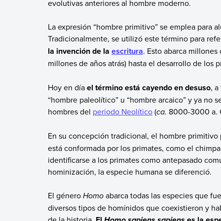
evolutivas anteriores al hombre moderno.
La expresión “hombre primitivo” se emplea para al
Tradicionalmente, se utilizó este término para refer
la invención de la
escritura
. Esto abarca millones
millones de años atrás) hasta el desarrollo de los p
Hoy en día
el término está cayendo en desuso
, 
“hombre paleolítico” u “hombre arcaico” y ya no se
hombres del
periodo Neolítico
(
ca.
8000-3000 a. C
En su concepción tradicional, el hombre primitivo
está conformada por los primates, como el chimpan
identificarse a los primates como antepasado comú
hominización, la especie humana se diferenció.
El género
Homo
abarca todas las especies que fue
diversos tipos de homínidos que coexistieron y h
de la historia.
El
es la esp
Homo sapiens sapiens