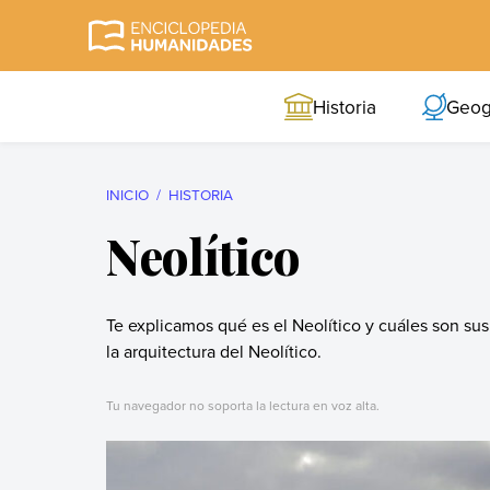
Skip
to
Enciclopedia
La enciclopedia de
content
Humanidades
humanidades más
Historia
Geog
completa y más
confiable
INICIO
HISTORIA
Neolítico
Te explicamos qué es el Neolítico y cuáles son sus
la arquitectura del Neolítico.
Tu navegador no soporta la lectura en voz alta.