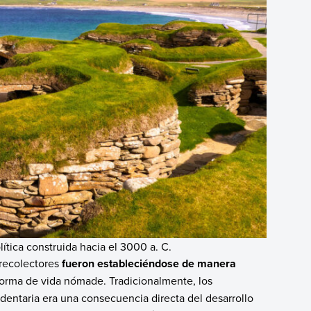
lítica construida hacia el 3000 a. C.
recolectores
fueron estableciéndose de manera
orma de vida nómade. Tradicionalmente, los
entaria era una consecuencia directa del desarrollo