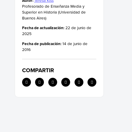
Autor:
Teresa Kiss
Artesanía y materiales del periodo Neolítico
Profesorado de Enseñanza Media y
Sitios arqueológicos del periodo Neolítico
Superior en Historia (Universidad de
Buenos Aires)
Fecha de actualización:
22 de junio de
2025
Fecha de publicación:
14 de junio de
2016
COMPARTIR