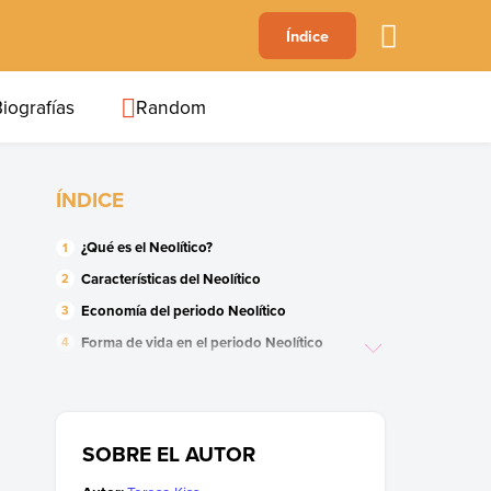
A
Índice
B
C
D
E
F
G
H
I
J
iografías
Random
ÍNDICE
¿Qué es el Neolítico?
Características del Neolítico
Economía del periodo Neolítico
Forma de vida en el periodo Neolítico
Organización social en el periodo Neolítico
Religión en el periodo Neolítico
Arte del periodo Neolítico
SOBRE EL AUTOR
Arquitectura neolítica