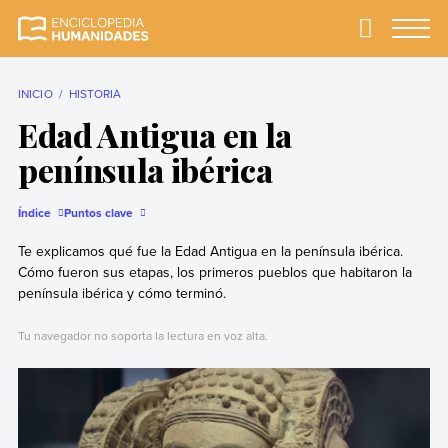
Skip
to
Primary
Menu
Enciclopedia
La enciclopedia de
content
Humanidades
humanidades más
completa y más
INICIO
HISTORIA
confiable
Edad Antigua en la
península ibérica
Índice
Puntos clave
Te explicamos qué fue la Edad Antigua en la península ibérica.
Cómo fueron sus etapas, los primeros pueblos que habitaron la
península ibérica y cómo terminó.
Tu navegador no soporta la lectura en voz alta.