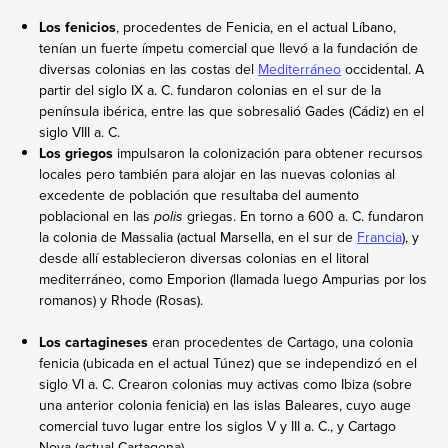
Los fenicios
, procedentes de Fenicia, en el actual Líbano,
tenían un fuerte ímpetu comercial que llevó a la fundación de
diversas colonias en las costas del
Mediterráneo
occidental. A
partir del siglo IX a. C. fundaron colonias en el sur de la
península ibérica, entre las que sobresalió Gades (Cádiz) en el
siglo VIII a. C.
Los griegos
impulsaron la colonización para obtener recursos
locales pero también para alojar en las nuevas colonias al
excedente de población que resultaba del aumento
poblacional en las
polis
griegas. En torno a 600 a. C. fundaron
la colonia de Massalia (actual Marsella, en el sur de
Francia
), y
desde allí establecieron diversas colonias en el litoral
mediterráneo, como Emporion (llamada luego Ampurias por los
romanos) y Rhode (Rosas).
Los
cartagineses
eran procedentes de Cartago, una colonia
fenicia (ubicada en el actual Túnez) que se independizó en el
siglo VI a. C. Crearon colonias muy activas como Ibiza (sobre
una anterior colonia fenicia) en las islas Baleares, cuyo auge
comercial tuvo lugar entre los siglos V y III a. C., y Cartago
Nova
(actual Cartagena).