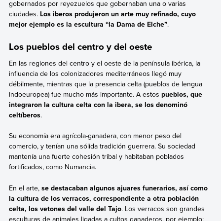
gobernados por reyezuelos que gobernaban una o varias
ciudades.
Los iberos
produjeron un arte muy refinado, cuyo
mejor ejemplo es la escultura “la Dama de Elche”
.
Los pueblos del centro y del oeste
En las regiones del centro y el oeste de la península ibérica, la
influencia de los colonizadores mediterráneos llegó muy
débilmente, mientras que la presencia celta (pueblos de lengua
indoeuropea) fue mucho más importante. A estos
pueblos, que
integraron la cultura celta con la ibera, se los denominó
celtíberos
.
Su economía era agrícola-ganadera, con menor peso del
comercio, y tenían una sólida tradición guerrera. Su sociedad
mantenía una fuerte cohesión tribal y habitaban poblados
fortificados, como Numancia.
En el arte,
se destacaban algunos ajuares funerarios, así como
la cultura de los verracos, correspondiente a otra población
celta, los vetones del valle del Tajo
. Los verracos son grandes
esculturas de animales ligadas a cultos ganaderos, por ejemplo: