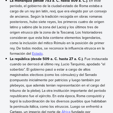
La monarquía (desde 753 a. C. hasta 509 a. C.)
. En este
período, el gobierno de la ciudad-estado de Roma estaba a
cargo de un rey (en latín,
rex
), que era elegido por un consejo
de ancianos. Según la tradición recogida en obras romanas
posteriores, hubo siete reyes, los primeros cuatro de origen
latino y sabino (de la zona del Lacio) y los últimos tres de
origen etrusco (de la zona de la Toscana). Los historiadores
consideran que esta lista contiene elementos legendarios,
como la inclusión del mítico Rómulo en la posición de primer
rey. De todos modos, se reconoce la influencia etrusca en la
formación del
Estado
.
La república (desde 509 a. C. hasta 27 a. C.)
. Fue instaurada
cuando se derrocó al último rey, Lucio Tarquinio, apodado “el
soberbio”. El gobierno pasó a estar a cargo de altos
magistrados electivos (como los cónsules) y del Senado
(compuesto inicialmente por patricios y luego también por
plebeyos, que además tenían representación en el cargo del
tribuno de la plebe). La otra institución importante del período
republicano fue el ejército. En esta época, Roma conquistó y
logró la subordinación de los diversos pueblos que habitaban
la península itálica, como los etruscos. Luego se enfrentó a
Cartago, un imperio del norte de
África
fundado por