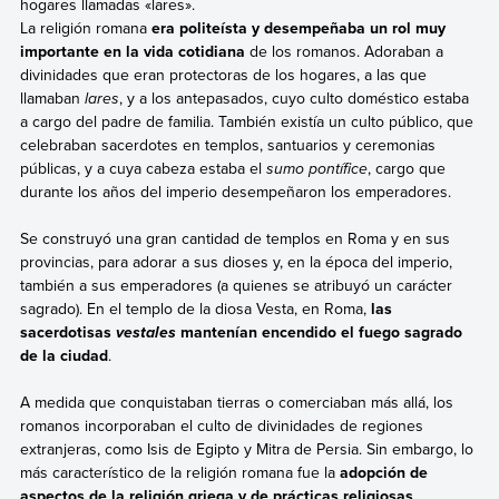
hogares llamadas «lares».
La religión romana
era politeísta y desempeñaba un rol muy
importante en la vida cotidiana
de los romanos. Adoraban a
divinidades que eran protectoras de los hogares, a las que
llamaban
lares
, y a los antepasados, cuyo culto doméstico estaba
a cargo del padre de familia. También existía un culto público, que
celebraban sacerdotes en templos, santuarios y ceremonias
públicas, y a cuya cabeza estaba el
sumo pontífice
, cargo que
durante los años del imperio desempeñaron los emperadores.
Se construyó una gran cantidad de templos en Roma y en sus
provincias, para adorar a sus dioses y, en la época del imperio,
también a sus emperadores (a quienes se atribuyó un carácter
sagrado). En el templo de la diosa Vesta, en Roma,
las
sacerdotisas
mantenían encendido el fuego sagrado
vestales
de la ciudad
.
A medida que conquistaban tierras o comerciaban más allá, los
romanos incorporaban el culto de divinidades de regiones
extranjeras, como Isis de Egipto y Mitra de Persia. Sin embargo, lo
más característico de la religión romana fue la
adopción de
aspectos de la religión griega y de prácticas religiosas