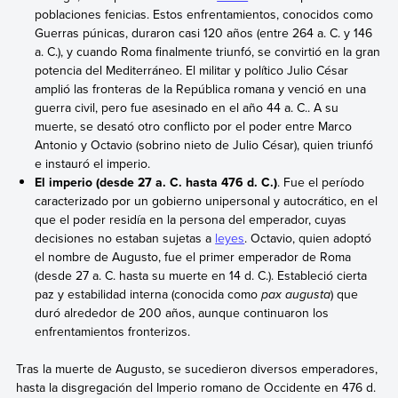
poblaciones fenicias. Estos enfrentamientos, conocidos como
Guerras púnicas, duraron casi 120 años (entre 264 a. C. y 146
a. C.), y cuando Roma finalmente triunfó, se convirtió en la gran
potencia del Mediterráneo. El militar y político Julio César
amplió las fronteras de la República romana y venció en una
guerra civil, pero fue asesinado en el año 44 a. C.. A su
muerte, se desató otro conflicto por el poder entre Marco
Antonio y Octavio (sobrino nieto de Julio César), quien triunfó
e instauró el imperio.
El imperio (desde 27 a. C. hasta 476 d. C.)
. Fue el período
caracterizado por un gobierno unipersonal y autocrático, en el
que el poder residía en la persona del emperador, cuyas
decisiones no estaban sujetas a
leyes
. Octavio, quien adoptó
el nombre de Augusto, fue el primer emperador de Roma
(desde 27 a. C. hasta su muerte en 14 d. C.). Estableció cierta
paz y estabilidad interna (conocida como
pax augusta
) que
duró alrededor de 200 años, aunque continuaron los
enfrentamientos fronterizos.
Tras la muerte de Augusto, se sucedieron diversos emperadores,
hasta la disgregación del Imperio romano de Occidente en 476 d.