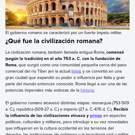
El gobierno romano se caracterizó por un fuerte ímpetu militar.
¿Qué fue la civilización romana?
La civilización romana, también llamada antigua Roma,
comenzó
(según la tradición) en el año 753 a. C. con la fundación de
Roma
, que surgió como una comunidad pequeña cerca del paso
comercial del río Tíber (en la actual
Italia
), y se convirtió en una
gran ciudad que expandió su poder e influencia por Italia y gran
parte del mundo entonces conocido. Roma llegó a ser una de las
potencias imperiales más exitosas de la
historia
.
El gobierno romano atravesó distintas etapas: monarquía (753-509
a. C.), república (509-27 a. C.) e imperio (27 a. C.-476 d. C.).
Recibió
la influencia de las civilizaciones etrusca y
griega
en aspectos
políticos, culturales y militares, pero introdujo a su vez novedades
que influyeron en la cultura occidental en los terrenos del
derecho, las instituciones de gobierno y la tecnología civil y militar.