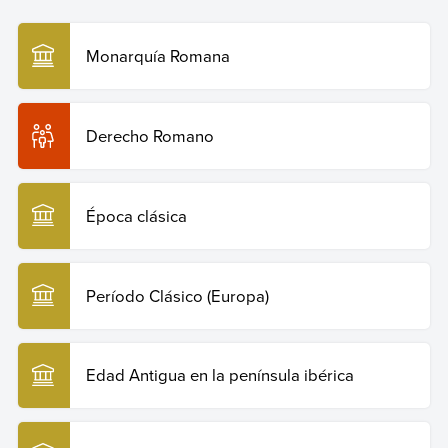
romana
. Enciclopedia Humanidades. Recuperado el 29
https://www.unrv.com/
de julio de 2026 de
https://humanidades.com/civilizacion-romana/
.
Monarquía Romana
Copiar cita
Derecho Romano
Época clásica
Período Clásico (Europa)
Edad Antigua en la península ibérica