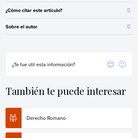
¿Cómo citar este artículo?
Toda la información que ofrecemos está respaldada por
fuentes bibliográficas autorizadas y actualizadas, que aseguran
Citar la fuente original de donde tomamos información sirve para
un contenido confiable en línea con nuestros principios
Sobre el autor
dar crédito a los autores correspondientes y evitar incurrir en
editoriales.
plagio. Además, permite a los lectores acceder a las fuentes
Autor:
Fanny Pirela Sojo
originales utilizadas en un texto para verificar o ampliar
Licenciada en Artes (Universidad Central de Venezuela). Magíster
Larousse, É. (s. f.).
art de la Rome antique - LAROUSSE
.
información en caso de que lo necesiten.
en Comunicación y Creación Cultural (Instituto Walter Benjamin).
https://www.larousse.fr/
Cartwright, M., & Cartwright, M. (2024). Roman art.
World
Para citar de manera adecuada, recomendamos hacerlo según las
Fecha de actualización:
5 de junio de 2025
Sí
No
¿Te fue útil esta información?
History Encyclopedia
.
https://www.worldhistory.org/
normas APA, que es una forma estandarizada internacionalmente
Hauser, A. (1974).
Historia social de la literatura y el arte
.
Fecha de publicación:
13 de julio de 2018
y utilizada por instituciones académicas y de investigación de
Guadarrama.
primer nivel.
También te puede interesar
Pirela Sojo, Fanny (5 de junio de 2025).
Arte romano
.
Enciclopedia Humanidades. Recuperado el 29 de julio
de 2026 de
https://humanidades.com/arte-romano/
.
Derecho Romano
Copiar cita