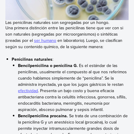
Las penicilinas naturales son segregadas por un hongo.
Una primera distinción entre las penicilinas tiene que ver con si
son naturales (segregadas por microorganismos) o sintéticas
(creadas por el
ser humano
en laboratorio). Luego, se clasifican
según su contenido químico, de la siguiente manera:
Penicilinas naturales
:
Bencilpenicilina o penicilina G.
Es el estándar de las
penicilinas, usualmente el compuesto al que nos referimos
cuando hablamos simplemente de “penicilina”. Se la
administra inyectada, ya que los jugos gástricos le restan
efectividad
. Presenta un bajo costo y buena eficacia
antibacteriana contra la celulitis infecciosa, gonorrea, sífilis,
endocarditis bacteriana, meningitis, neumonía por
aspiración, absceso pulmonar y sepsis infantil.
Bencilpenicilina procaína.
Se trata de una combinación de
la penicilina G y un anestésico local (procaína), lo cual
permite inyectar intramuscularmente grandes dosis de