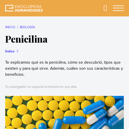
Skip
to
Primary
Menu
Enciclopedia
La enciclopedia de
content
Humanidades
humanidades más
completa y más
INICIO
BIOLOGÍA
confiable
Penicilina
Índice
Te explicamos qué es la penicilina, cómo se descubrió, tipos que
existen y para qué sirve. Además, cuáles son sus características y
beneficios.
Tu navegador no soporta la lectura en voz alta.