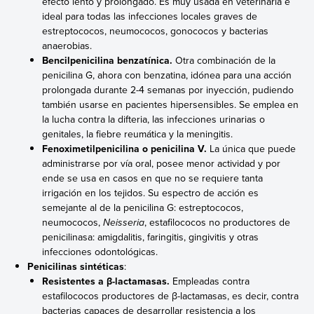
efecto lento y prolongado. Es muy usada en veterinaria e
ideal para todas las infecciones locales graves de
estreptococos, neumococos, gonococos y bacterias
anaerobias.
Bencilpenicilina benzatínica.
Otra combinación de la
penicilina G, ahora con benzatina, idónea para una acción
prolongada durante 2-4 semanas por inyección, pudiendo
también usarse en pacientes hipersensibles. Se emplea en
la lucha contra la difteria, las infecciones urinarias o
genitales, la fiebre reumática y la meningitis.
Fenoximetilpenicilina o penicilina V.
La única que puede
administrarse por vía oral, posee menor actividad y por
ende se usa en casos en que no se requiere tanta
irrigación en los tejidos. Su espectro de acción es
semejante al de la penicilina G: estreptococos,
neumococos,
Neisseria
, estafilococos no productores de
penicilinasa: amigdalitis, faringitis, gingivitis y otras
infecciones odontológicas.
Penicilinas sintéticas
:
Resistentes a β-lactamasas.
Empleadas contra
estafilococos productores de β-lactamasas, es decir, contra
bacterias capaces de desarrollar resistencia a los