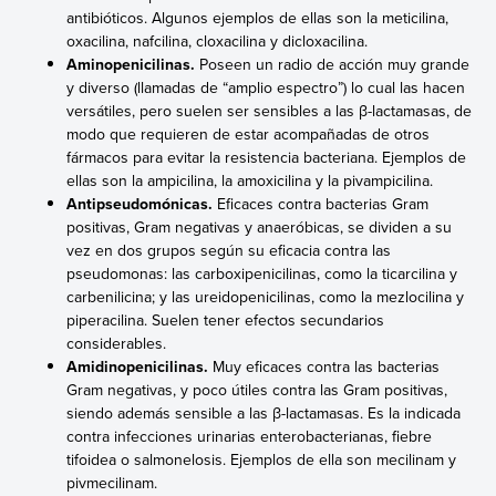
antibióticos. Algunos ejemplos de ellas son la meticilina,
oxacilina, nafcilina, cloxacilina y dicloxacilina.
Aminopenicilinas.
Poseen un radio de acción muy grande
y diverso (llamadas de “amplio espectro”) lo cual las hacen
versátiles, pero suelen ser sensibles a las β-lactamasas, de
modo que requieren de estar acompañadas de otros
fármacos para evitar la resistencia bacteriana. Ejemplos de
ellas son la ampicilina, la amoxicilina y la pivampicilina.
Antipseudomónicas.
Eficaces contra bacterias Gram
positivas, Gram negativas y anaeróbicas, se dividen a su
vez en dos grupos según su eficacia contra las
pseudomonas: las carboxipenicilinas, como la ticarcilina y
carbenilicina; y las ureidopenicilinas, como la mezlocilina y
piperacilina. Suelen tener efectos secundarios
considerables.
Amidinopenicilinas.
Muy eficaces contra las bacterias
Gram negativas, y poco útiles contra las Gram positivas,
siendo además sensible a las β-lactamasas. Es la indicada
contra infecciones urinarias enterobacterianas, fiebre
tifoidea o salmonelosis. Ejemplos de ella son mecilinam y
pivmecilinam.