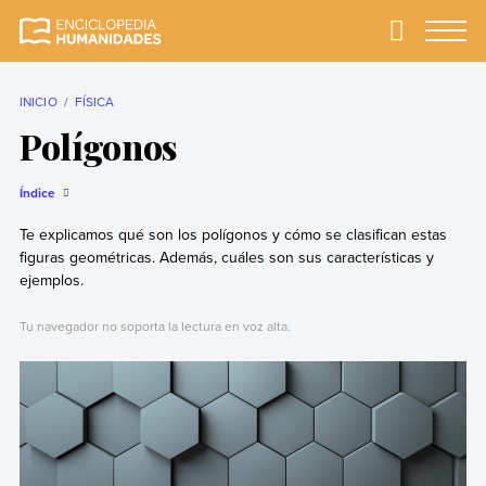
Skip
to
Primary
Menu
Enciclopedia
La enciclopedia de
content
Humanidades
humanidades más
completa y más
INICIO
FÍSICA
confiable
Polígonos
Índice
Te explicamos qué son los polígonos y cómo se clasifican estas
figuras geométricas. Además, cuáles son sus características y
ejemplos.
Tu navegador no soporta la lectura en voz alta.