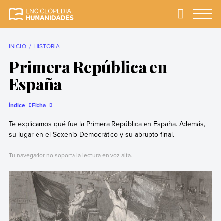
Skip
to
Primary
Menu
Enciclopedia
La enciclopedia de
content
Humanidades
humanidades más
completa y más
INICIO
HISTORIA
confiable
Primera República en
España
Índice
Ficha
Te explicamos qué fue la Primera República en España. Además,
su lugar en el Sexenio Democrático y su abrupto final.
Tu navegador no soporta la lectura en voz alta.