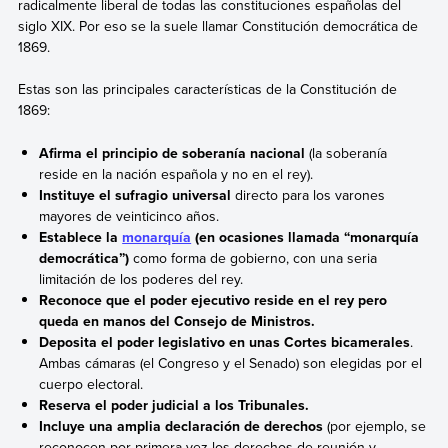
radicalmente liberal de todas las constituciones españolas del
siglo XIX. Por eso se la suele llamar
Constitución democrática de
1869.
Estas son las principales características de la Constitución de
1869:
Afirma el principio de soberanía nacional
(la soberanía
reside en la nación española y no en el rey).
Instituye el sufragio universal
directo para los varones
mayores de veinticinco años.
Establece la
monarquía
(en ocasiones llamada “monarquía
democrática”)
como forma de gobierno, con una
seria
limitación de los poderes del rey.
Reconoce que el poder ejecutivo reside en el rey pero
queda en manos del Consejo de Ministros.
Deposita el poder legislativo en unas Cortes bicamerales
.
Ambas cámaras (el Congreso y el Senado) son elegidas por el
cuerpo electoral.
Reserva el poder judicial
a los Tribunales.
Incluye una amplia declaración de derechos
(por ejemplo, se
reconocen por primera vez los derechos de reunión y