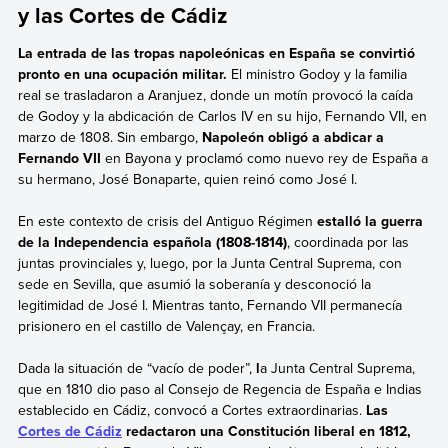
y las Cortes de Cádiz
La entrada de las tropas napoleónicas en España se convirtió
pronto en una ocupación militar.
El ministro Godoy y la familia
real se trasladaron a Aranjuez, donde un motín provocó la caída
de Godoy y la abdicación de Carlos IV en su hijo, Fernando VII, en
marzo de 1808. Sin embargo,
Napoleón obligó a abdicar a
Fernando VII
en Bayona y proclamó como nuevo rey de España a
su hermano, José Bonaparte, quien reinó como José I.
En este contexto de crisis del Antiguo Régimen
estalló la guerra
de la Independencia española (1808-1814)
, coordinada por las
juntas provinciales y, luego, por la Junta Central Suprema, con
sede en Sevilla, que asumió la soberanía y desconoció la
legitimidad de José I. Mientras tanto, Fernando VII permanecía
prisionero en el castillo de Valençay, en Francia.
Dada la situación de “vacío de poder”,
l
a Junta Central Suprema,
que en 1810 dio paso al Consejo de Regencia de España e Indias
establecido en Cádiz, convocó a Cortes extraordinarias.
Las
Cortes de Cádiz
redactaron una Constitución liberal en 1812,