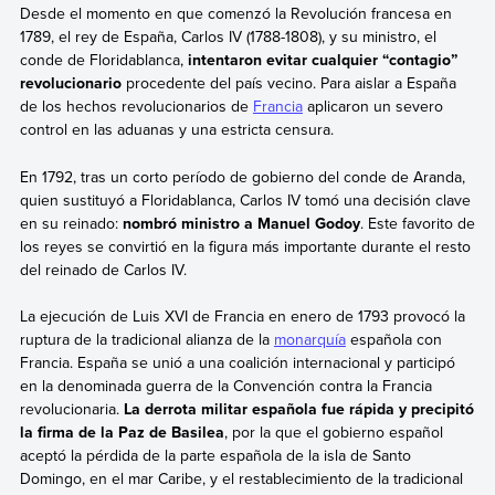
Desde el momento en que comenzó la Revolución francesa en
1789, el rey de España, Carlos IV (1788-1808), y su ministro, el
conde de Floridablanca,
intentaron evitar cualquier “contagio”
revolucionario
procedente del país vecino. Para aislar a España
de los hechos revolucionarios de
Francia
aplicaron un severo
control en las aduanas y una estricta censura.
En 1792, tras un corto período de gobierno del conde de Aranda,
quien sustituyó a Floridablanca,
Carlos IV
tomó una decisión clave
en su reinado:
nombró ministro a Manuel Godoy
. Este favorito de
los reyes se convirtió en la figura más importante durante el resto
del reinado de Carlos IV.
La ejecución de Luis XVI de Francia en enero de 1793 provocó la
ruptura de la tradicional alianza de la
monarquía
española con
Francia. España se unió a una coalición internacional y participó
en la denominada guerra de la Convención contra la Francia
revolucionaria.
La derrota militar española
fue rápida y precipitó
la firma de la Paz de Basilea
, por la que el gobierno español
aceptó la pérdida de la parte española de la isla de Santo
Domingo, en el mar Caribe, y el restablecimiento de la tradicional