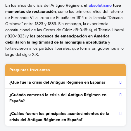
En los años de crisis del Antiguo Régimen,
el
absolutismo
tuvo
momentos de restauración
, como los primeros años del retorno
de Fernando VII al trono de España en 1814 o la llamada “Década
Ominosa” entre 1823 y 1833.
Sin embargo, la experiencia
constitucional de las Cortes de Cádiz (1810-1814), el Trienio Liberal
(1820-1823) y
los procesos de emancipación en América
debilitaron la legitimidad de la monarquía absolutista
y
fortalecieron a los partidos liberales, que formaron gobiernos a lo
largo del siglo XIX.
Preguntas frecuentes
¿Qué fue la crisis del Antiguo Régimen en España?
La crisis del Antiguo Régimen en España fue un proceso que
¿Cuándo comenzó la crisis del Antiguo Régimen en
llevó al reemplazo de la monarquía absolutista por un
España?
régimen liberal.
Comenzó a fines del siglo XVIII, cuando estalló la Revolución
¿Cuáles fueron los principales acontecimientos de la
francesa, y se profundizó a comienzos del siglo XIX.
crisis del Antiguo Régimen en España?
La invasión napoleónica de España (1808) y el