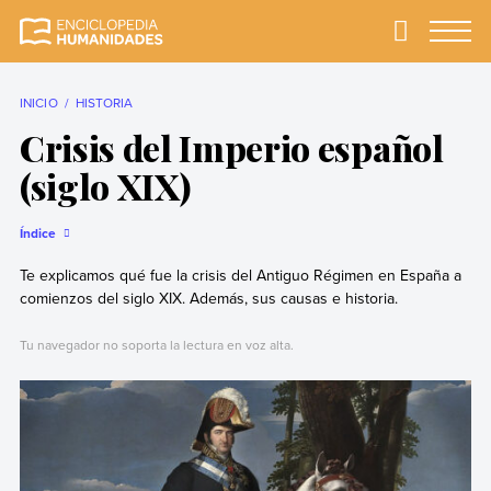
Skip
to
Primary
Menu
Enciclopedia
La enciclopedia de
content
Humanidades
humanidades más
completa y más
INICIO
HISTORIA
confiable
Crisis del Imperio español
(siglo XIX)
Índice
Te explicamos qué fue la crisis del Antiguo Régimen en España a
comienzos del siglo XIX. Además, sus causas e historia.
Tu navegador no soporta la lectura en voz alta.