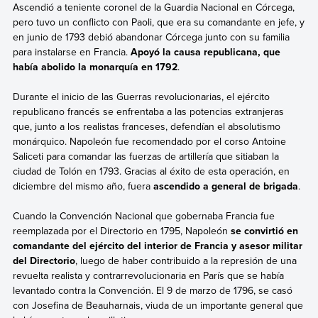
Ascendió a teniente coronel de la Guardia Nacional en Córcega,
pero tuvo un conflicto con Paoli, que era su comandante en jefe, y
en junio de 1793 debió abandonar Córcega junto con su familia
para instalarse en Francia.
Apoyó la causa republicana, que
había abolido la monarquía en 1792
.
Durante el inicio de las Guerras revolucionarias, el ejército
republicano francés se enfrentaba a las potencias extranjeras
que, junto a los realistas franceses, defendían el absolutismo
monárquico. Napoleón fue recomendado por el corso Antoine
Saliceti para comandar las fuerzas de artillería que sitiaban la
ciudad de Tolón en 1793. Gracias al éxito de esta operación, en
diciembre del mismo año, fuera
ascendido a general de brigada
.
Cuando la Convención Nacional que gobernaba Francia fue
reemplazada por el Directorio en 1795, Napoleón
se convirtió en
comandante del ejército del interior de Francia y asesor militar
del Directorio
, luego de haber contribuido a la represión de una
revuelta realista y contrarrevolucionaria en París que se había
levantado contra la Convención. El 9 de marzo de 1796, se casó
con Josefina de Beauharnais, viuda de un importante general que