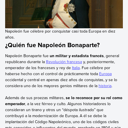
Napoleón fue célebre por conquistar casi toda Europa en diez
años.
¿Quién fue Napoleón Bonaparte?
Napoleón Bonaparte fue
un militar y estadista francés
, general
republicano durante la
Revolución francesa
y, posteriormente,
emperador de los franceses y rey de
Italia
. Fue célebre por
haberse hecho con el control de prácticamente toda
Europa
occidental y central en apenas diez años de conquistas, y se lo
considera uno de los mayores genios militares de la
historia
.
Además de sus proezas militares,
se lo reconoce por su rol como
emperador
, a la vez férreo y culto. Algunos historiadores lo
consideran un tirano y otros un “déspota ilustrado” que
contribuyó a la modernización de Europa. A él se debe la
implantación del Código Napoleónico, uno de los códigos civiles
más conocidos e influyentes del mundo, aprobado en 1804 y aún