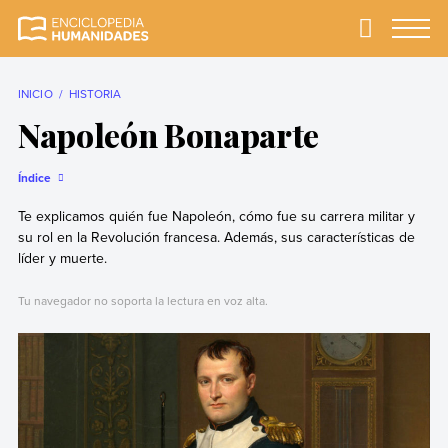
Skip
to
Primary
Menu
Enciclopedia
La enciclopedia de
content
Humanidades
humanidades más
completa y más
INICIO
HISTORIA
confiable
Napoleón Bonaparte
Índice
Te explicamos quién fue Napoleón, cómo fue su carrera militar y
su rol en la Revolución francesa. Además, sus características de
líder y muerte.
Tu navegador no soporta la lectura en voz alta.