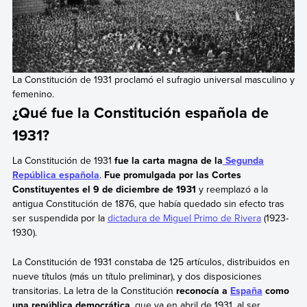
La Constitución de 1931 proclamó el sufragio universal masculino y
femenino.
¿Qué fue la Constitución española de
1931?
La Constitución de 1931
fue la carta magna de la
Segunda
República española
.
Fue promulgada por las Cortes
Constituyentes el 9 de diciembre de 1931
y reemplazó a la
antigua Constitución de 1876, que había quedado sin efecto tras
ser suspendida por la
dictadura de Miguel Primo de Rivera
(1923-
1930).
La Constitución de 1931 constaba de 125 artículos, distribuidos en
nueve títulos (más un título preliminar), y dos disposiciones
transitorias. La letra de la Constitución
reconocía a
España
como
una república democrática
, que ya en abril de 1931, al ser