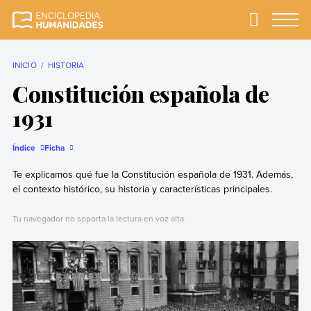
Skip
to
Primary
Menu
Enciclopedia
La enciclopedia de
content
Humanidades
humanidades más
completa y más
INICIO
HISTORIA
confiable
Constitución española de
1931
Índice
Ficha
Te explicamos qué fue la Constitución española de 1931. Además,
el contexto histórico, su historia y características principales.
Tu navegador no soporta la lectura en voz alta.