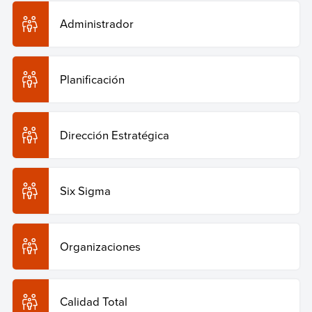
Recuperado el 29 de julio de 2026 de
https://humanidades.com/planeacion-administrativa/
.
Administrador
Copiar cita
Planificación
Dirección Estratégica
Six Sigma
Organizaciones
Calidad Total