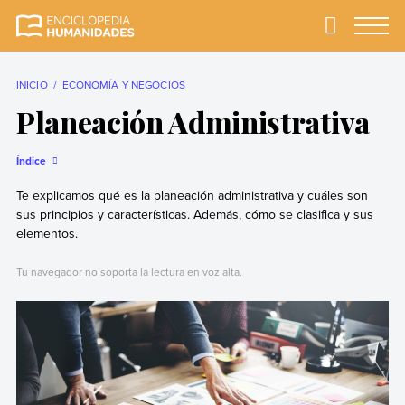
Skip
to
Primary
Menu
Enciclopedia
La enciclopedia de
content
Humanidades
humanidades más
completa y más
INICIO
ECONOMÍA Y NEGOCIOS
confiable
Planeación Administrativa
Índice
Te explicamos qué es la planeación administrativa y cuáles son
sus principios y características. Además, cómo se clasifica y sus
elementos.
Tu navegador no soporta la lectura en voz alta.