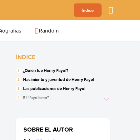
A
Índice
B
C
D
E
F
G
H
I
J
iografías
Random
ÍNDICE
¿Quién fue Henry Fayol?
Nacimiento y juventud de Henry Fayol
Las publicaciones de Henry Fayol
El “fayolismo”
La muerte de Henry Fayol
SOBRE EL AUTOR