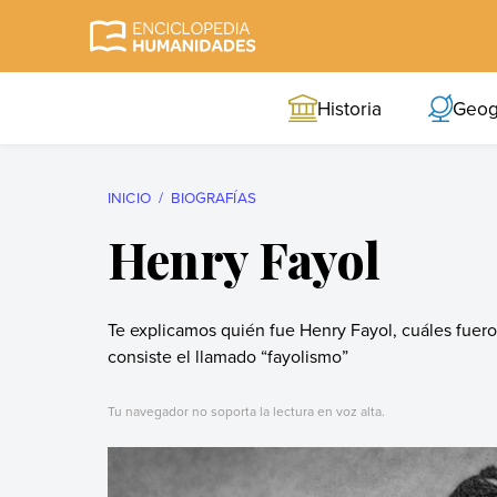
Skip
to
Enciclopedia
La enciclopedia de
content
Humanidades
humanidades más
Historia
Geog
completa y más
confiable
INICIO
BIOGRAFÍAS
Henry Fayol
Te explicamos quién fue Henry Fayol, cuáles fueron
consiste el llamado “fayolismo”
Tu navegador no soporta la lectura en voz alta.