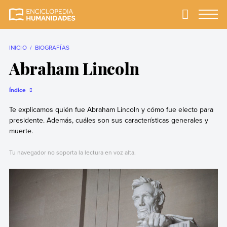
Skip
to
Primary
Menu
Enciclopedia
La enciclopedia de
content
Humanidades
humanidades más
completa y más
INICIO
BIOGRAFÍAS
confiable
Abraham Lincoln
Índice
Te explicamos quién fue Abraham Lincoln y cómo fue electo para
presidente. Además, cuáles son sus características generales y
muerte.
Tu navegador no soporta la lectura en voz alta.