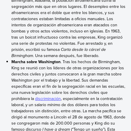
Birmingham, Alabama, la población afroamericana sufría la
segregación más que en otros lugares. El desempleo entre los
afroamericanos era el doble que entre los blancos, y sus
contrataciones estaban limitadas a oficios manuales. Los
intentos de organización afroamericana eran atacados con
bombas y otros actos violentos, incluso en iglesias. En 1963,
tras un boicot infructuoso contra las empresas, King organizó
una serie de protestas no violentas. Fue arrestado y, en
prisión, escribió su famosa
Carta desde la cárcel de
Birmingham
. Una semana después, fue liberado.
Marcha sobre Washington
. Tras los hechos de Birmingham,
King se reunió con los líderes de otras organizaciones por los
derechos civiles y juntos convocaron a la gran marcha sobre
Washington por el trabajo y la libertad. Sus demandas
específicas eran el fin de la segregación racial en las escuelas,
una nueva legislación sobre los derechos civiles que
prohibiera la
discriminación
, especialmente en la contratación
laboral, y un salario mínimo de dos dólares para todos los
trabajadores sin distinción, entre otras. La marcha pacífica se
dirigió al monumento a Lincoln el 28 de agosto de 1963, donde
se congregaron más de 200.000 personas y King dio su
famoso discurso
I have a dream
(“Tengo un sueño”). Esta