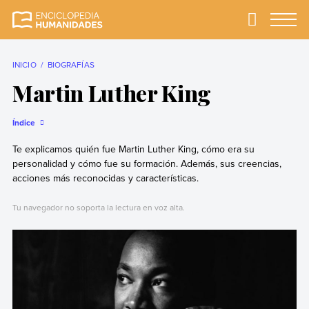
Skip
to
Primary
Menu
Enciclopedia
La enciclopedia de
content
Humanidades
humanidades más
completa y más
INICIO
BIOGRAFÍAS
confiable
Martin Luther King
Índice
Te explicamos quién fue Martin Luther King, cómo era su
personalidad y cómo fue su formación. Además, sus creencias,
acciones más reconocidas y características.
Tu navegador no soporta la lectura en voz alta.