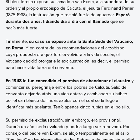
Si bien Teresa expuso su llamado a van Exem, a la superiora de su
orden y al propio arzobispo de Calcuta, el jesuita Ferdinand Perier
(1875-1968), la instrucción que recibió fue la de aguardar.
Esperó
durante dos años, lidiando día a día con el llamado
que se
hacía más fuerte.
Finalmente,
su caso se expuso ante la Santa Sede del Vaticano,
en Roma
. Y en contra de las recomendaciones del arzobispo,
cuya propuesta era que Teresa volviera a la vida secular, el
Vaticano decidió otorgarle la exclaustración, es decir, el permiso
para hacer vida fuera del convento.
En 1948 le fue concedido el permiso de abandonar el claustro
y
comenzar su peregrinaje entre los pobres de Calcuta. Salió del
convento dejando atrás una vida entera y cambiando su hábito
por el sari blanco de líneas azules con el cual se la llegó a
identificar más adelante. Tenía apenas cinco rupias en el bolsillo.
Su permiso de exclaustración, sin embargo, era provisional.
Duraría un año, sería evaluado y podría luego ser renovado. Por
consejo del padre van Exem, se alojó temporalmente en el asilo
“San José” de las Hermanitas de los Pobres y de inmediato realizó