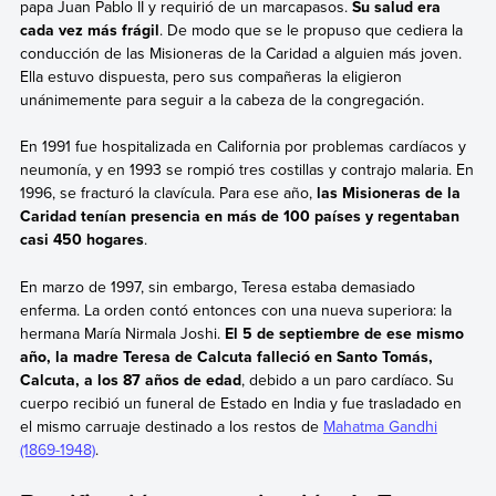
papa Juan Pablo II y requirió de un marcapasos.
Su salud era
cada vez más frágil
. De modo que se le propuso que cediera la
conducción de las Misioneras de la Caridad a alguien más joven.
Ella estuvo dispuesta, pero sus compañeras la eligieron
unánimemente para seguir a la cabeza de la congregación.
En 1991 fue hospitalizada en California por problemas cardíacos y
neumonía, y en 1993 se rompió tres costillas y contrajo malaria. En
1996, se fracturó la clavícula. Para ese año,
las Misioneras de la
Caridad tenían presencia en más de 100 países y regentaban
casi 450 hogares
.
En marzo de 1997, sin embargo, Teresa estaba demasiado
enferma. La orden contó entonces con una nueva superiora: la
hermana María Nirmala Joshi.
El 5 de septiembre de ese mismo
año, la madre Teresa de Calcuta falleció en Santo Tomás,
Calcuta, a los 87 años de edad
, debido a un paro cardíaco. Su
cuerpo recibió un funeral de Estado en India y fue trasladado en
el mismo carruaje destinado a los restos de
Mahatma Gandhi
(1869-1948)
.