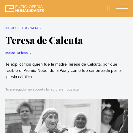
Skip
to
Primary
Menu
Enciclopedia
La enciclopedia de
content
Humanidades
humanidades más
completa y más
INICIO
BIOGRAFÍAS
confiable
Teresa de Calcuta
Índice
Ficha
Te explicamos quién fue la madre Teresa de Calcuta, por qué
recibió el Premio Nobel de la Paz y cómo fue canonizada por la
Iglesia católica.
Tu navegador no soporta la lectura en voz alta.