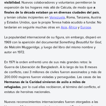
visibilidad
. Nuevos colaboradores y voluntarios permitieron la
expansión de los hogares más allá de Calcuta, de modo que
a
finales de la década estaban ya en diversas ciudades del país
,
y tenían células incipientes en
Venezuela
, Roma, Tanzania, Austria
y Estados Unidos, que la propia Teresa había acudido a fundar. No
tardarían en seguirle muchas otras en
Asia
,
África
y
Europa
.
La popularidad internacional de su figura, sin embargo, disparó en
1969 con la aparición del documental
Something Beautiful for God
,
de Malcolm Muggeridge, y luego del libro del mismo nombre y
autor en 1972.
En 1971 la orden enfrentó uno de sus más grandes retos: la
Guerra de Liberación de Bangladesh. A lo largo de los 8 meses
de conflicto, casi 3 millones de civiles fueron asesinados y más de
200.000 mujeres fueron violadas y perseguidas. Las casas de las
Hermanas de la Caridad sirvieron de asilo a miles de
refugiadas
, por lo cual ellas recibieron, al término del conflicto, el
estatus de heroínas nacionales.
Nuevos reconocimientos internacionales fueron otorgados a las