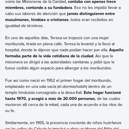
como las Misioneras de la Caridad,
contaba con apenas trece
miembros, contando a su fundadora
. Eso no les impidió llevar a
cabo sus labores de atención que
jamás distinguieron entre
musulmanes, hindúes o cristianos
, todos eran recibidos en
igualdad de términos.
En uno de aquellos días, Teresa se tropezó con una mujer
moribunda, tirada en plena calle. Teresa la levantó y la llevó al
hospital, donde le dijeron que nada podían hacer por ella.
Aquello
formaba parte de la vida cotidiana de la ciudad
. Así que la
misionera se dirigió a las autoridades sanitarias y pidió que le
fuese cedido algún espacio para albergar a los moribundos.
Fue así como nació en 1952 el primer hogar del moribundo,
emplazado en una sala vacía (el
darmashalah
) dentro de un
templo hinduista consagrado a la diosa Kali.
Este hogar funcionó
hasta 1970, y acogió a más de 20.000 personas
, de las cuales
murieron allí cerca de la mitad, cada una de acuerdo a los ritos de
su fe.
Similarmente, en 1955, la presencia creciente de niños huérfanos
en las calles de Calcuta la impulsó a abrir un Hogar del Niño del