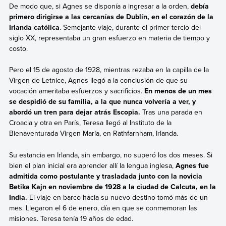
De modo que, si Agnes se disponía a ingresar a la orden,
debía
primero dirigirse a las cercanías de Dublín, en el corazón de la
Irlanda católica
. Semejante viaje, durante el primer tercio del
siglo XX, representaba un gran esfuerzo en materia de tiempo y
costo.
Pero el 15 de agosto de 1928, mientras rezaba en la capilla de la
Virgen de Letnice, Agnes llegó a la conclusión de que su
vocación ameritaba esfuerzos y sacrificios.
En menos de un mes
se despidió de su familia, a la que nunca volvería a ver, y
abordó un tren para dejar atrás Escopia.
Tras una parada en
Croacia y otra en París, Teresa llegó al Instituto de la
Bienaventurada Virgen María, en Rathfarnham, Irlanda.
Su estancia en Irlanda, sin embargo, no superó los dos meses. Si
bien el plan inicial era aprender allí la lengua inglesa,
Agnes fue
admitida como postulante y trasladada junto con la novicia
Betika Kajn en noviembre de 1928 a la ciudad de Calcuta, en la
India.
El viaje en barco hacia su nuevo destino tomó más de un
mes. Llegaron el 6 de enero, día en que se conmemoran las
misiones. Teresa tenía 19 años de edad.