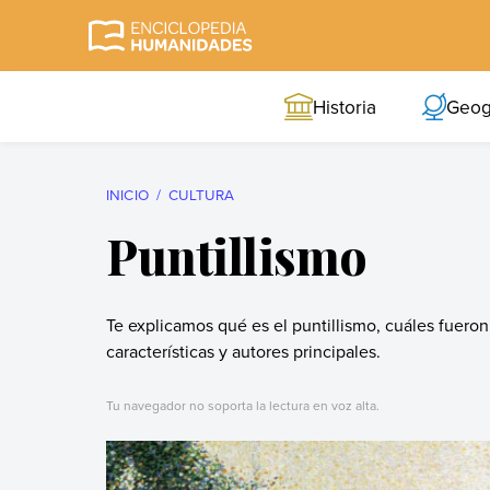
Skip
to
Enciclopedia
La enciclopedia de
content
Humanidades
humanidades más
Historia
Geog
completa y más
confiable
INICIO
CULTURA
Puntillismo
Te explicamos qué es el puntillismo, cuáles fueron
características y autores principales.
Tu navegador no soporta la lectura en voz alta.