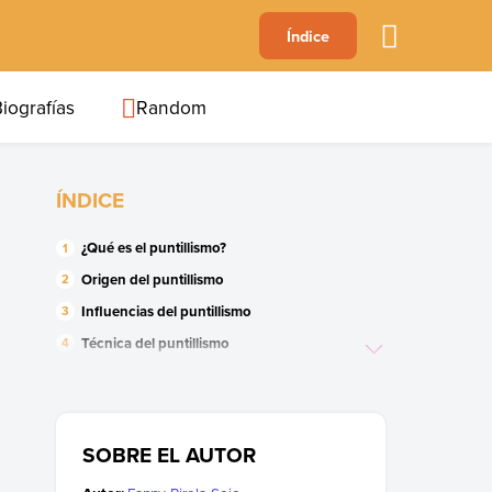
A
Índice
B
C
D
E
F
G
H
I
J
iografías
Random
ÍNDICE
¿Qué es el puntillismo?
Origen del puntillismo
Influencias del puntillismo
Técnica del puntillismo
Teoría del color
Principales exponentes del puntillismo
Obras puntillistas
SOBRE EL AUTOR