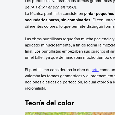
Los puntillistas valoraban las formas geométricas y 
de M. Félix Fénéon en 1890
].
La técnica puntillista consiste en
pintar pequeños 
secundarios puros, sin combinarlos
. El conjunto 
diferentes colores, lo que permite distinguir forma
Las obras puntillistas requerían mucha paciencia 
aplicado minuciosamente, a fin de lograr la mezcl
final. Los puntillistas empezaban sus cuadros al ai
en el taller, ya que demandaban mucho tiempo de
El puntillismo consideraba la obra de
arte
como una
valoraba las formas geométricas y el ordenamiento 
nociones clásicas de perfección, lo cual otorgó a l
racionalista.
Teoría del color