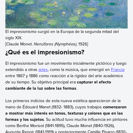
El impresionismo surgió en la Europa de la segunda mitad del
siglo XIX.
[Claude Monet.
Nenúfares (Nymphéas)
, 1926]
¿Qué es el impresionismo?
El impresionismo fue un movimiento inicialmente pictórico y luego
extendido a otras
artes
, como la música
,
que emergió en
Francia
entre 1867 y 1886 como reacción a la rigidez del arte académico
de su tiempo. Su objetivo principal era
capturar el efecto
cambiante de la luz sobre las formas
.
Los primeros indicios de esta nueva estética aparecieron de la
mano de Édouard Manet (1832- 1883), cuyos trabajos
comenzaron
a mostrar más interés en tonos, texturas y colores que en las
formas y los sujetos
. Su actitud tuvo mucha influencia en pintores
como Berthe Morisot (1841-1895), Claude Monet (1840-1926),
Auguste Renoir (1841-1919) y posteriormente Camille Pisarro (1830-