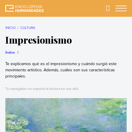
Skip
to
Primary
Menu
Enciclopedia
La enciclopedia de
content
Humanidades
humanidades más
completa y más
INICIO
CULTURA
confiable
Impresionismo
Índice
Te explicamos qué es el impresionismo y cuándo surgió este
movimiento artístico. Además, cuáles son sus características
principales.
Tu navegador no soporta la lectura en voz alta.