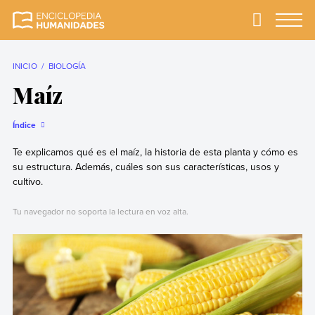
Skip
to
Primary
Menu
Enciclopedia
La enciclopedia de
content
Humanidades
humanidades más
completa y más
INICIO
BIOLOGÍA
confiable
Maíz
Índice
Te explicamos qué es el maíz, la historia de esta planta y cómo es
su estructura. Además, cuáles son sus características, usos y
cultivo.
Tu navegador no soporta la lectura en voz alta.