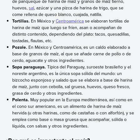
de panqueque de harina de maíz y granos de maíz tierno,
huevos,
sal
, azúcar y una pizca de harina de trigo, que se
come rellena de queso blanco, cuajada, natilla.
Tortillas.
En México y
Centroamérica
se elaboran tortillas de
harina de maíz que luego se fríen, asan o acompañan de
distinto contenido, dependiendo del plato: tacos, quesadillas,
tostadas, flautas, etc.
Pozole.
En México y Centroamérica, es un caldo elaborado a
base de granos de maíz, al que se añade carne de pollo o de
cerdo, aguacate y otros ingredientes.
Sopa paraguaya.
Típica del Paraguay, suroeste brasileño y el
noreste argentino, es la única sopa sólida del mundo: un
bizcocho esponjoso y salado que se elabora a base de harina
de maíz, junto con cebolla, sal gruesa, huevos, queso fresco,
grasa de cerdo y otros ingredientes.
Polenta.
Muy popular en la Europa mediterránea, así como en
el cono sur americano, es un alimento de harina de maíz
hervida (u otras harinas, como de castañas o con alforfón), y se
emplea como base o masa gruesa que acompañar, sólida o
líquida, con salsas y otros ingredientes.