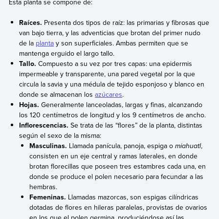
Esta planta se compone de:
Raíces.
Presenta dos tipos de raíz: las primarias y fibrosas que
van bajo tierra, y las adventicias que brotan del primer nudo
de la
planta
y son superficiales. Ambas permiten que se
mantenga erguido el largo tallo.
Tallo.
Compuesto a su vez por tres capas: una epidermis
impermeable y transparente, una pared vegetal por la que
circula la savia y una médula de tejido esponjoso y blanco en
donde se almacenan los
azúcares
.
Hojas.
Generalmente lanceoladas, largas y finas, alcanzando
los 120 centímetros de longitud y los 9 centímetros de ancho.
Inflorescencias.
Se trata de las “flores” de la planta, distintas
según el sexo de la misma:
Masculinas.
Llamada panícula, panoja, espiga o
miahuatl
,
consisten en un eje central y ramas laterales, en donde
brotan florecillas que poseen tres estambres cada una, en
donde se produce el polen necesario para fecundar a las
hembras.
Femeninas.
Llamadas mazorcas, son espigas cilíndricas
dotadas de flores en hileras paralelas, provistas de ovarios
en los que el polen germina, produciéndose así las