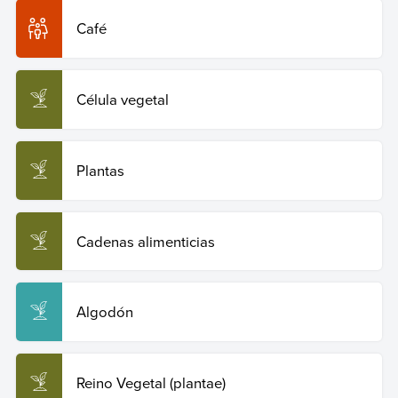
de 2026 de
https://humanidades.com/maiz/
.
Café
Copiar cita
Célula vegetal
Plantas
Cadenas alimenticias
Algodón
Reino Vegetal (plantae)