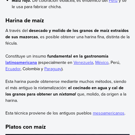
Maíz rojo.
De coloración violácea, es endémico del
Perú
y se
le usa para fabricar chicha.
Harina de maíz
A través del
desecado y molido de los granos de maíz extraídos
de sus mazorcas
, es posible obtener una harina fina, distinta de la
fécula.
Constituye un insumo
fundamental en la gastronomía
latinoamericana
(especialmente en
Venezuela
,
México
, Perú,
Ecuador
, Colombia y
Paraguay
).
Esta harina puede obtenerse mediante muchos métodos, siendo
el más antiguo la nixtamalización:
el cocinado en agua y cal de
los granos para obtener un
que, molido, da origen a la
nixtamal
harina.
Esta técnica proviene de los antiguos pueblos
mesoamericanos
.
Platos con maíz