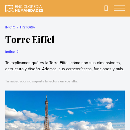
Skip
to
Primary
Menu
Enciclopedia
La enciclopedia de
content
Humanidades
humanidades más
completa y más
INICIO
HISTORIA
confiable
Torre Eiffel
Índice
Te explicamos qué es la Torre Eiffel, cómo son sus dimensiones,
estructura y diseño. Además, sus características, funciones y más.
Tu navegador no soporta la lectura en voz alta.