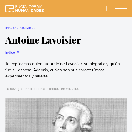
Skip
to
Primary
Menu
Enciclopedia
La enciclopedia de
content
Humanidades
humanidades más
completa y más
INICIO
QUÍMICA
confiable
Antoine Lavoisier
Índice
Te explicamos quién fue Antoine Lavoisier, su biografía y quién
fue su esposa. Además, cuáles son sus características,
experimentos y muerte.
Tu navegador no soporta la lectura en voz alta.