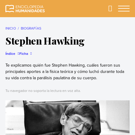
Skip
to
Primary
Menu
Enciclopedia
La enciclopedia de
content
Humanidades
humanidades más
completa y más
INICIO
BIOGRAFÍAS
confiable
Stephen Hawking
Índice
Ficha
Te explicamos quién fue Stephen Hawking, cuáles fueron sus
principales aportes a la física teórica y cómo luchó durante toda
su vida contra la parálisis paulatina de su cuerpo.
Tu navegador no soporta la lectura en voz alta.