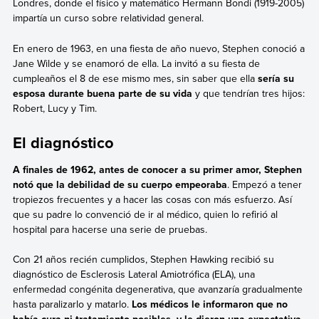
Londres, donde el físico y matemático Hermann Bondi (1919-2005)
impartía un curso sobre relatividad general.
En enero de 1963, en una fiesta de año nuevo, Stephen conoció a
Jane Wilde y se enamoró de ella. La invitó a su fiesta de
cumpleaños el 8 de ese mismo mes, sin saber que ella
sería su
esposa durante buena parte de su vida
y que tendrían tres hijos:
Robert, Lucy y Tim.
El diagnóstico
A finales de 1962, antes de conocer a su primer amor, Stephen
notó que la debilidad de su cuerpo empeoraba
. Empezó a tener
tropiezos frecuentes y a hacer las cosas con más esfuerzo. Así
que su padre lo convenció de ir al médico, quien lo refirió al
hospital para hacerse una serie de pruebas.
Con 21 años recién cumplidos, Stephen Hawking recibió su
diagnóstico de Esclerosis Lateral Amiotrófica (ELA), una
enfermedad congénita degenerativa, que avanzaría gradualmente
hasta paralizarlo y matarlo.
Los médicos le informaron que no
había cura ni tratamiento posibles, y le dieron una expectativa