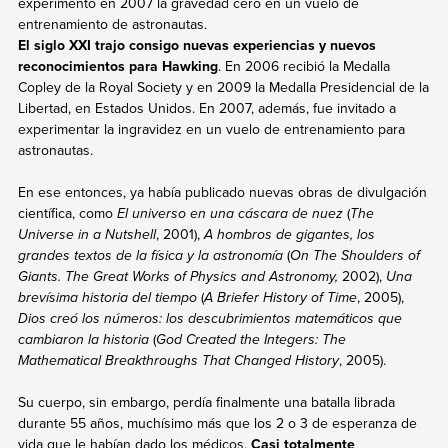
experimentó en 2007 la gravedad cero en un vuelo de
entrenamiento de astronautas.
El siglo XXI trajo consigo nuevas experiencias y nuevos
reconocimientos para Hawking
. En 2006 recibió la Medalla
Copley de la Royal Society y en 2009 la Medalla Presidencial de la
Libertad, en Estados Unidos. En 2007, además, fue invitado a
experimentar la ingravidez en un vuelo de entrenamiento para
astronautas.
En ese entonces, ya había publicado nuevas obras de divulgación
científica, como
El universo en una cáscara de nuez
(
The
Universe in a Nutshell
, 2001),
A hombros de gigantes, los
grandes textos de la física y la astronomía
(
On The Shoulders of
Giants.
The Great Works of Physics and Astronomy,
2002),
Una
brevísima historia del tiempo
(
A Briefer History of Time
, 2005),
Dios creó los números: los descubrimientos matemáticos que
cambiaron la historia
(
God Created the Integers: The
Mathematical Breakthroughs That Changed History
, 2005).
Su cuerpo, sin embargo, perdía finalmente una batalla librada
durante 55 años, muchísimo más que los 2 o 3 de esperanza de
vida que le habían dado los médicos.
Casi totalmente