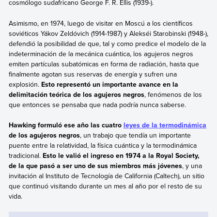
cosmólogo sudafricano George F. R. Ellis (1939-).
Asimismo, en 1974, luego de visitar en Moscú a los científicos
soviéticos Yákov Zeldóvich (1914-1987) y Alekséi Starobinski (1948-),
defendió la posibilidad de que, tal y como predice el modelo de la
indeterminación de la mecánica cuántica, los agujeros negros
emiten partículas subatómicas en forma de radiación, hasta que
finalmente agotan sus reservas de energía y sufren una
explosión.
Esto representó un importante avance en la
delimitación teórica de los agujeros negros
, fenómenos de los
que entonces se pensaba que nada podría nunca saberse.
Hawking formuló ese año las cuatro
leyes de la termodinámica
de los agujeros negros
, un trabajo que tendía un importante
puente entre la relatividad, la física cuántica y la termodinámica
tradicional.
Esto le valió el ingreso en 1974 a la Royal Society,
de la que pasó a ser uno de sus miembros más jóvenes
, y una
invitación al Instituto de Tecnología de California (Caltech), un sitio
que continuó visitando durante un mes al año por el resto de su
vida.