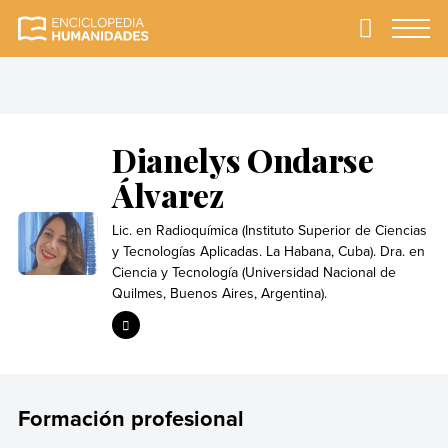
Skip
to
Primary
Menu
Enciclopedia
La enciclopedia de
content
Humanidades
humanidades más
completa y más
confiable
Dianelys Ondarse
Álvarez
Lic. en Radioquímica (Instituto Superior de Ciencias
y Tecnologías Aplicadas. La Habana, Cuba). Dra. en
Ciencia y Tecnología (Universidad Nacional de
Quilmes, Buenos Aires, Argentina).
Formación profesional