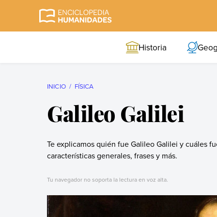
Skip
to
Enciclopedia
La enciclopedia de
content
Humanidades
humanidades más
Historia
Geog
completa y más
confiable
INICIO
FÍSICA
Galileo Galilei
Te explicamos quién fue Galileo Galilei y cuáles f
características generales, frases y más.
Tu navegador no soporta la lectura en voz alta.