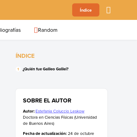
A
Índice
B
C
D
E
F
G
H
I
J
iografías
Random
ÍNDICE
¿Quién fue Galileo Galilei?
SOBRE EL AUTOR
Autor:
Estefania Coluccio Leskow
Doctora en Ciencias Físicas (Universidad
de Buenos Aires)
Fecha de actualización:
24 de octubre