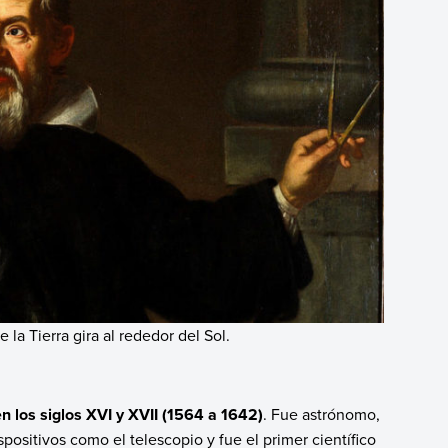
e la Tierra gira al rededor del Sol.
 en los siglos XVI y XVII (1564 a 1642)
. Fue astrónomo,
spositivos como el telescopio y fue el primer científico