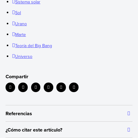
Sistema solar
Sol
Urano
Marte
Teoría del Big Bang
Universo
Compartir
Referencias
¿Cómo citar este artículo?
Toda la información que ofrecemos está respaldada por
fuentes bibliográficas autorizadas y actualizadas, que aseguran