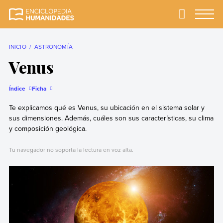
Skip
to
Primary
Menu
Enciclopedia
La enciclopedia de
content
Humanidades
humanidades más
completa y más
INICIO
ASTRONOMÍA
confiable
Venus
Índice
Ficha
Te explicamos qué es Venus, su ubicación en el sistema solar y
sus dimensiones. Además, cuáles son sus características, su clima
y composición geológica.
Tu navegador no soporta la lectura en voz alta.