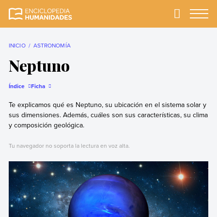
Skip
to
Primary
Menu
Enciclopedia
La enciclopedia de
content
Humanidades
humanidades más
completa y más
INICIO
ASTRONOMÍA
confiable
Neptuno
Índice
Ficha
Te explicamos qué es Neptuno, su ubicación en el sistema solar y
sus dimensiones. Además, cuáles son sus características, su clima
y composición geológica.
Tu navegador no soporta la lectura en voz alta.