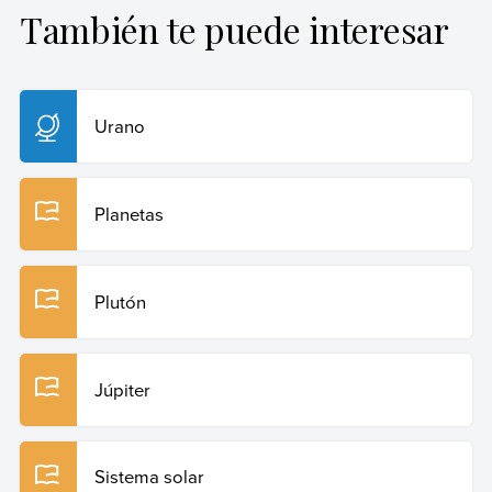
https://spaceplace.nasa.gov/
También te puede interesar
Sposob, Gustavo (27 de junio de 2025).
Neptuno
.
Enciclopedia Humanidades. Recuperado el 29 de julio
de 2026 de
https://humanidades.com/neptuno/
.
Urano
Copiar cita
Planetas
Plutón
Júpiter
Sistema solar