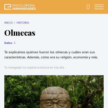
Skip
to
Primary
Menu
Enciclopedia
La enciclopedia de
content
Humanidades
humanidades más
completa y más
INICIO
HISTORIA
confiable
Olmecas
Índice
Te explicamos quiénes fueron los olmecas y cuáles eran sus
características. Además, cómo era su religión, economía y más.
Tu navegador no soporta la lectura en voz alta.